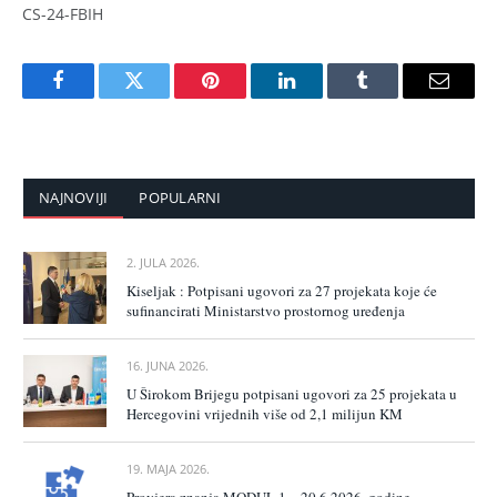
CS-24-FBIH
Facebook
Twitter
Pinterest
LinkedIn
Tumblr
Email
NAJNOVIJI
POPULARNI
2. JULA 2026.
Kiseljak : Potpisani ugovori za 27 projekata koje će
sufinancirati Ministarstvo prostornog uređenja
16. JUNA 2026.
U Širokom Brijegu potpisani ugovori za 25 projekata u
Hercegovini vrijednih više od 2,1 milijun KM
19. MAJA 2026.