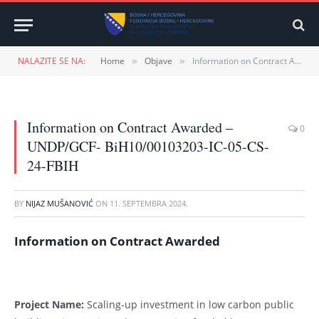
NALAZITE SE NA:
Home
Objave
Information on Contract Awarded – UNDP/GCF- BiH10/00103203-IC-05-CS-24-FBIH
»
»
Information on Contract Awarded –
0
UNDP/GCF- BiH10/00103203-IC-05-CS-
24-FBIH
BY
NIJAZ MUŠANOVIĆ
ON
11. SEPTEMBRA 2024.
Information on Contract Awarded
Project Name:
Scaling-up investment in low carbon public