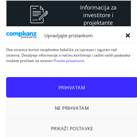
Informacija za
investitore i
projektante
Upravljajte pristankom
Strateški i planski
Ova stranica koristi neophodne kolačiće za ispravan i siguran rad
sistema. Detaljnije informacije o načinu korištenja i zaštiti vaših podataka
dokument
možete pročitati na stranici
Pravila privatnosti
.
PRIHVATAM
NE PRIHVATAM
Sva prava pridržana © 2026
ELUR d.o.o. Kiseljak
.
PRIKAŽI POSTAVKE
Prostorno planiranje
Energetska efikasnost