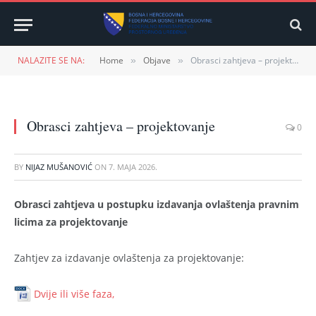
NALAZITE SE NA:
Home
Objave
Obrasci zahtjeva – projektovanje
»
»
Obrasci zahtjeva – projektovanje
0
BY
NIJAZ MUŠANOVIĆ
ON
7. MAJA 2026.
Obrasci zahtjeva u postupku izdavanja ovlaštenja pravnim
licima za projektovanje
Zahtjev za izdavanje ovlaštenja za projektovanje:
Dvije ili više faza,