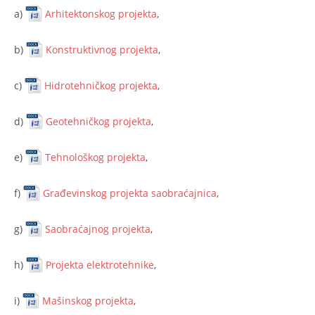
a)
Arhitektonskog projekta
,
b)
Konstruktivnog projekta
,
c)
Hidrotehničkog projekta
,
d)
Geotehničkog projekta
,
e)
Tehnološkog projekta
,
f)
Građevinskog projekta saobraćajnica
,
g)
Saobraćajnog projekta
,
h)
Projekta elektrotehnike
,
i)
Mašinskog projekta
,