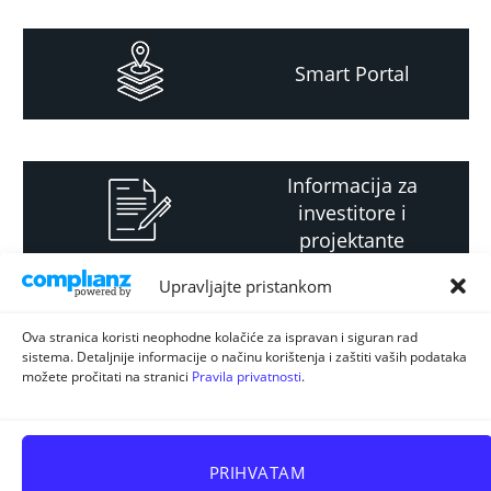
Smart Portal
Informacija za
investitore i
projektante
Upravljajte pristankom
Strateški i planski
Ova stranica koristi neophodne kolačiće za ispravan i siguran rad
sistema. Detaljnije informacije o načinu korištenja i zaštiti vaših podataka
dokument
možete pročitati na stranici
Pravila privatnosti
.
PRIHVATAM