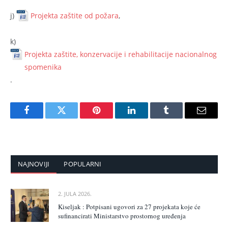
j)
Projekta zaštite od požara
,
k)
Projekta zaštite, konzervacije i rehabilitacije nacionalnog
spomenika
.
Facebook
Twitter
Pinterest
LinkedIn
Tumblr
Email
NAJNOVIJI
POPULARNI
2. JULA 2026.
Kiseljak : Potpisani ugovori za 27 projekata koje će
sufinancirati Ministarstvo prostornog uređenja