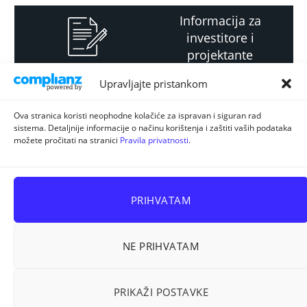
Informacija za
investitore i
projektante
Upravljajte pristankom
Strateški i planski
Ova stranica koristi neophodne kolačiće za ispravan i siguran rad
sistema. Detaljnije informacije o načinu korištenja i zaštiti vaših podataka
dokument
možete pročitati na stranici
Pravila privatnosti
.
PRIHVATAM
NE PRIHVATAM
Sva prava pridržana © 2026
ELUR d.o.o. Kiseljak
.
PRIKAŽI POSTAVKE