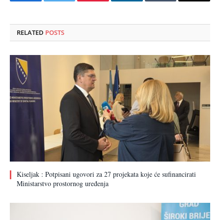
Facebook
Twitter
Pinterest
LinkedIn
Tumblr
Email
RELATED
POSTS
Kiseljak : Potpisani ugovori za 27 projekata koje će sufinancirati
Ministarstvo prostornog uređenja