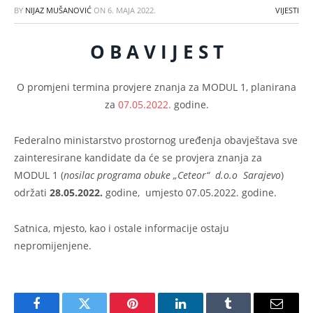
BY
NIJAZ MUŠANOVIĆ
ON
6. MAJA 2022.
VIJESTI
O B A V I J E S T
O promjeni termina provjere znanja za MODUL 1, planirana
za
07.05.2022.
godine.
Federalno ministarstvo prostornog uređenja obavještava sve
zainteresirane kandidate da će se provjera znanja za
MODUL 1 (
nosilac programa obuke „Ceteor“ d.o.o Sarajevo
)
održati
28.05.2022.
godine, umjesto 07.05.2022. godine.
Satnica, mjesto, kao i ostale informacije ostaju
nepromijenjene.