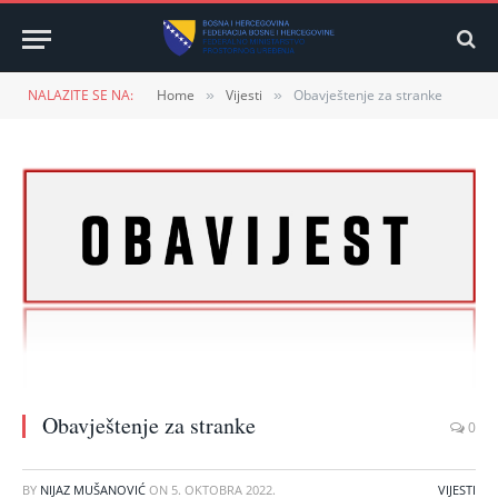
NALAZITE SE NA:
Home
Vijesti
Obavještenje za stranke
»
»
Obavještenje za stranke
0
BY
NIJAZ MUŠANOVIĆ
ON
5. OKTOBRA 2022.
VIJESTI