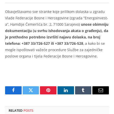
Obavještavamo sve stranke koje prilikom dolaska u zgradu
Vlade Federacije Bosne i Hercegovine (zgrada “Energoinvest-
a”, Hamdije Čemerlića br. 2, 71000 Sarajevo)
unose obimniju
dokumentaciju (u svrhu ishodovanja akata o građenju), da
je prethodno potrebno izvršiti najavu dolaska, na broj
telefona: +387 33/726-527 ili +387 33/726-528
, a kako bi se
mogle ispoštovati važeće procedure Službe za zajedničke
poslove organa i tijela Federacije Bosne i Hercegovine.
Facebook
Twitter
Pinterest
LinkedIn
Tumblr
Email
RELATED
POSTS