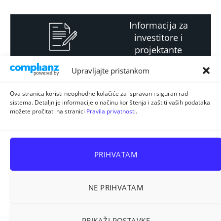
Informacija za
investitore i
projektante
Upravljajte pristankom
Strateški i planski
Ova stranica koristi neophodne kolačiće za ispravan i siguran rad
sistema. Detaljnije informacije o načinu korištenja i zaštiti vaših podataka
dokument
možete pročitati na stranici
Pravila privatnosti
.
PRIHVATAM
NE PRIHVATAM
Sva prava pridržana © 2026
ELUR d.o.o. Kiseljak
.
PRIKAŽI POSTAVKE