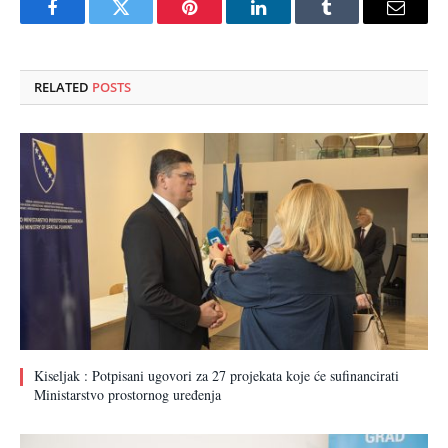
Facebook
Twitter
Pinterest
LinkedIn
Tumblr
Email
RELATED
POSTS
Kiseljak : Potpisani ugovori za 27 projekata koje će sufinancirati
Ministarstvo prostornog uređenja