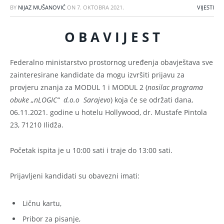
BY
NIJAZ MUŠANOVIĆ
ON
7. OKTOBRA 2021.
VIJESTI
O B A V I J E S T
Federalno ministarstvo prostornog uređenja obavještava sve
zainteresirane kandidate da mogu izvršiti prijavu za
provjeru znanja za MODUL 1 i MODUL 2 (
nosilac programa
obuke „nLOGIC“ d.o.o Sarajevo
) koja će se održati dana,
06.11.2021. godine u hotelu Hollywood, dr. Mustafe Pintola
23, 71210 Ilidža.
Početak ispita je u 10:00 sati i traje do 13:00 sati.
Prijavljeni kandidati su obavezni imati:
Ličnu kartu,
Pribor za pisanje,