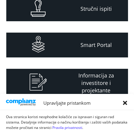
Stručni ispiti
Smart Portal
Informacija za
investitore i
projektante
Upravljajte pristankom
Strateški i planski
Ova stranica koristi neophodne kolačiće za ispravan i siguran rad
sistema. Detaljnije informacije o načinu korištenja i zaštiti vaših podataka
dokument
možete pročitati na stranici
Pravila privatnosti
.