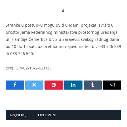
4.
Stranke u postupku mogu uvid u idejni projekat izvršiti u
prostorijama Federalnog ministarstva prostornog uređenja,
ul. Hamdije Čemerlića br. 2 u Sarajevu, svakog radnog dana
od 10 do 14 sati, uz prethodnu najavu na tel. br. 033 726 539
ili 033 726 500.
Broj: UPI/02-19-2-621/25
Facebook
Twitter
Pinterest
LinkedIn
Tumblr
Email
NAJNOVIJI
POPULARNI