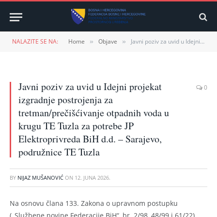
NALAZITE SE NA:
Home
Objave
Javni poziv za uvid u Idejni projekat izgradnje postrojenja za tretman/prečišćivanje otpadnih voda u krugu TE Tuzla za potrebe JP Elektroprivreda BiH d.d. – Sarajevo, podružnice TE Tuzla
»
»
Javni poziv za uvid u Idejni projekat
0
izgradnje postrojenja za
tretman/prečišćivanje otpadnih voda u
krugu TE Tuzla za potrebe JP
Elektroprivreda BiH d.d. – Sarajevo,
podružnice TE Tuzla
BY
NIJAZ MUŠANOVIĆ
ON
12. JUNA 2026.
Na osnovu člana 133. Zakona o upravnom postupku
(„Službene novine Federacije BiH“, br. 2/98, 48/99 i 61/22),