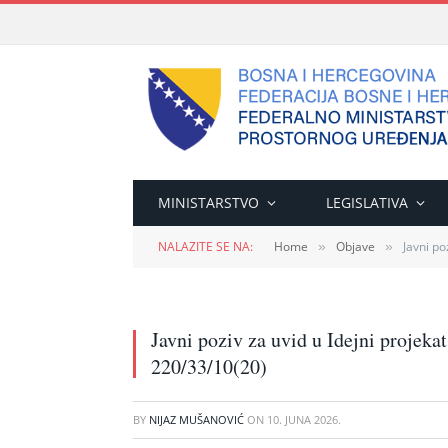
MINISTARSTVO
LEGISLATIVA
NALAZITE SE NA:
Home
Objave
Javni po
»
»
Javni poziv za uvid u Idejni proje
220/33/10(20)
BY
NIJAZ MUŠANOVIĆ
ON
10. JUNA 2026.