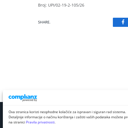
Broj: UPI/02-19-2-105/26
SHARE.
Fa
Ova stranica koristi neophodne kolačiće za ispravan i siguran rad sistema.
Detaljnije informacije o načinu korištenja i zaštiti vaših podataka možete pro
na stranici
Pravila privatnosti
.