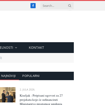
Facebook
ELNOSTI
KONTAKT
0)
NAJNOVIJI
POPULARNI
2. JULA 2026.
Kiseljak : Potpisani ugovori za 27
projekata koje će sufinancirati
Ministarstvo prostornog uređenja