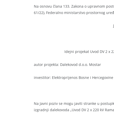
Na osnovu člana 133. Zakona o upravnom postup
61/22), Federalno ministarstvo prostornog uređ
Idejni projekat Uvod DV 2 x 
autor projekta: Dalekovod d.o.o. Mostar
investitor: Elektroprijenos Bosne i Hercegovine
Na Javni poziv se mogu javiti stranke u postup
izgradnji dalekovoda „Uvod DV 2 x 220 kV Rama