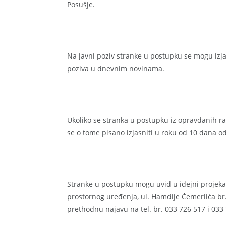
Posušje.
Na javni poziv stranke u postupku se mogu izja
poziva u dnevnim novinama.
Ukoliko se stranka u postupku iz opravdanih ra
se o tome pisano izjasniti u roku od 10 dana od
Stranke u postupku mogu uvid u idejni projekat
prostornog uređenja, ul. Hamdije Čemerlića br.
prethodnu najavu na tel. br. 033 726 517 i 033