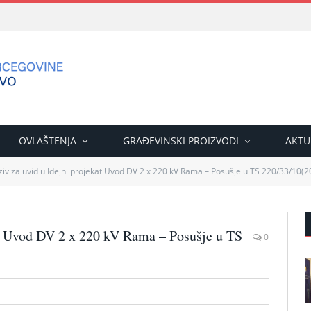
OVLAŠTENJA
GRAĐEVINSKI PROIZVODI
AKTU
ziv za uvid u Idejni projekat Uvod DV 2 x 220 kV Rama – Posušje u TS 220/33/10(2
kat Uvod DV 2 x 220 kV Rama – Posušje u TS
0