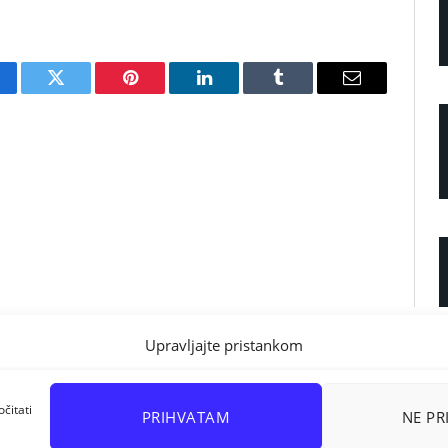
cebook
Twitter
Pinterest
LinkedIn
Tumblr
Email
Upravljajte pristankom
čitati
PRIHVATAM
NE P