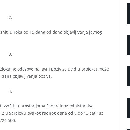
2.
sniti u roku od 15 dana od dana objavljivanja javnog
3.
zloga ne odazove na javni poziv za uvid u projekat može
 dana objavljivanja poziva.
4.
 izvršiti u prostorijama Federalnog ministarstva
 2 u Sarajevu, svakog radnog dana od 9 do 13 sati, uz
 726 500.