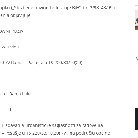
ku („Službene novine Federacije BiH“, br. 2/98, 48/99 i
enja objavljuje
JAVNI POZIV
za uvid u
220 kV Rama – Posušje u TS 220/33/10(20)
 a.d. Banja Luka
1.
ku izdavanja urbanističke saglasnosti za radove na
 – Posušje u TS 220/33/10(20) kV”, na području općine