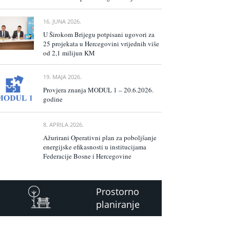
16. JUNA 2026.
U Širokom Brijegu potpisani ugovori za
25 projekata u Hercegovini vrijednih više
od 2,1 milijun KM
19. MAJA 2026.
Provjera znanja MODUL 1 – 20.6.2026.
godine
8. APRILA 2026.
Ažurirani Operativni plan za poboljšanje
energijske efikasnosti u institucijama
Federacije Bosne i Hercegovine
Prostorno
planiranje