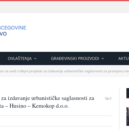
OVLAŠTENJA
GRAĐEVINSKI PROIZVODI
AKTU
ziv za uvid u Idejni projekat za izdavanje urbanističke saglasnosti za promjenu 
 za izdavanje urbanističke saglasnosti za
0
ta – Husino – Kemokop d.o.o.