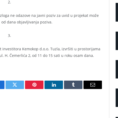
2.
zloga ne odazove na javni poziv za uvid u projekat može
 od dana objavljivanja poziva.
3.
investitora Kemokop d.o.o. Tuzla, izvršiti u prostorijama
l. H. Čemerlića 2, od 11 do 15 sati u roku osam dana.
cebook
Twitter
Pinterest
LinkedIn
Tumblr
Email