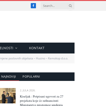
Facebook
ELNOSTI
KONTAKT
namjene poslovnih objekata – Husino – Kemokop d.o.o.
NAJNOVIJI
POPULARNI
2. JULA 2026.
Kiseljak : Potpisani ugovori za 27
projekata koje će sufinancirati
Ministarstvo prostornog uređenja