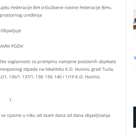
pku Federacije BiH (»Službene novine Federacije BiH«,
o prostornog uređenja
Objavljuje
JAVNI POZIV
tičke saglasnosti za promjenu namjene poslovnih objekata
 neopasnog otpada na lokalitetu K.O. Husino, grad Tuzla,
/1, 136/1, 137/1, 138, 139, 140 i 1/19 K.O. Husino,
1.
 se izjasne u roku od osam dana od dana objavljivanja