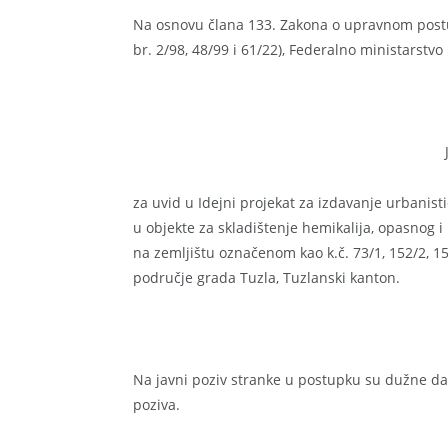
Na osnovu člana 133. Zakona o upravnom postu
br. 2/98, 48/99 i 61/22), Federalno ministarstv
za uvid u Idejni projekat za izdavanje urbanis
u objekte za skladištenje hemikalija, opasnog i
na zemljištu označenom kao k.č. 73/1, 152/2, 152
područje grada Tuzla, Tuzlanski kanton.
Na javni poziv stranke u postupku su dužne da
poziva.