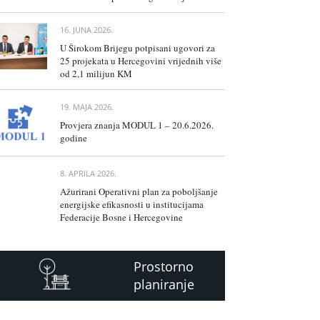
16. JUNA 2026.
U Širokom Brijegu potpisani ugovori za
25 projekata u Hercegovini vrijednih više
od 2,1 milijun KM
19. MAJA 2026.
Provjera znanja MODUL 1 – 20.6.2026.
godine
8. APRILA 2026.
Ažurirani Operativni plan za poboljšanje
energijske efikasnosti u institucijama
Federacije Bosne i Hercegovine
Prostorno
planiranje