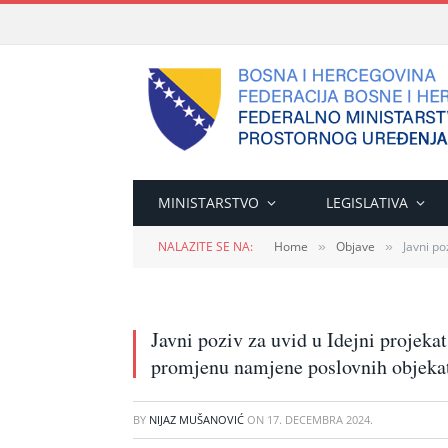
MINISTARSTVO
LEGISLATIVA
NALAZITE SE NA:
Home
Objave
Javni po
»
»
Javni poziv za uvid u Idejni projekat
promjenu namjene poslovnih objeka
BY
NIJAZ MUŠANOVIĆ
ON
17. DECEMBRA 2024.