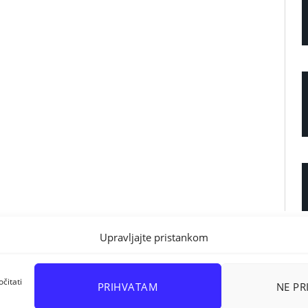
Upravljajte pristankom
čitati
PRIHVATAM
NE P