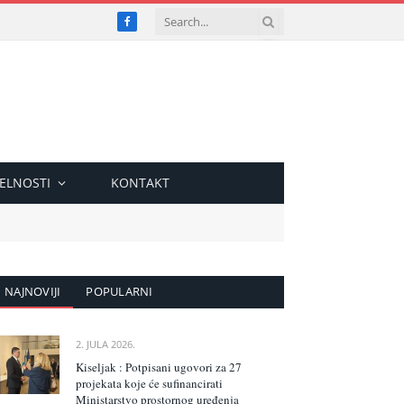
Facebook
ELNOSTI
KONTAKT
NAJNOVIJI
POPULARNI
2. JULA 2026.
Kiseljak : Potpisani ugovori za 27
projekata koje će sufinancirati
Ministarstvo prostornog uređenja