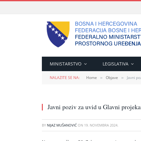
MINISTARSTVO
LEGISLATIVA
NALAZITE SE NA:
Home
Objave
Javni p
»
»
Javni poziv za uvid u Glavni proj
BY
NIJAZ MUŠANOVIĆ
ON
19. NOVEMBRA 2024.