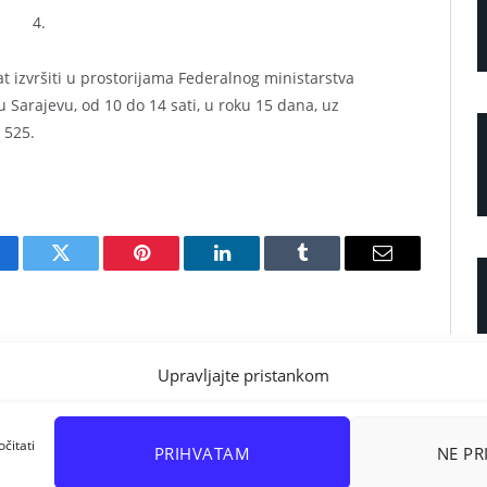
4.
 izvršiti u prostorijama Federalnog ministarstva
 Sarajevu, od 10 do 14 sati, u roku 15 dana, uz
 525.
cebook
Twitter
Pinterest
LinkedIn
Tumblr
Email
Upravljajte pristankom
čitati
PRIHVATAM
NE P