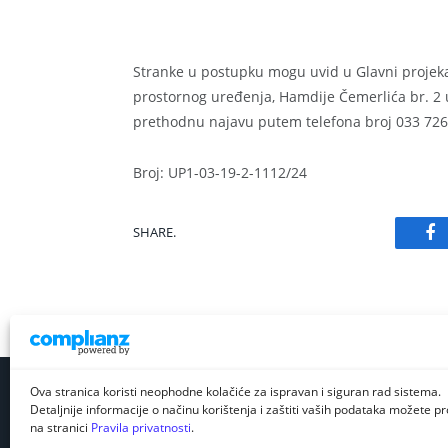
Stranke u postupku mogu uvid u Glavni projekat
prostornog uređenja, Hamdije Čemerlića br. 2 u
prethodnu najavu putem telefona broj 033 726
Broj: UP1-03-19-2-1112/24
SHARE.
Fa
Ova stranica koristi neophodne kolačiće za ispravan i siguran rad sistema.
Detaljnije informacije o načinu korištenja i zaštiti vaših podataka možete pro
na stranici
Pravila privatnosti
.