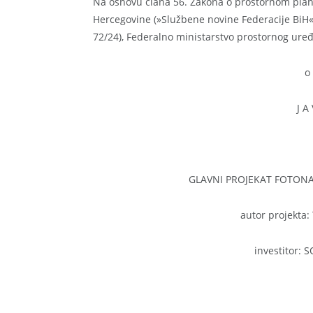
Na osnovu člana 56. Zakona o prostornom planir
Hercegovine (»Službene novine Federacije BiH«, b
72/24), Federalno ministarstvo prostornog ure
o 
J A
GLAVNI PROJEKAT FOTONA
autor projekta:
investitor: 