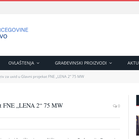
OVLAŠTENJA
GRAĐEVINSKI PROIZVODI
AKTU
oziv za uvid u Glavni projekat FNE „LENA 2“ 75 MW
ekat FNE „LENA 2“ 75 MW
0