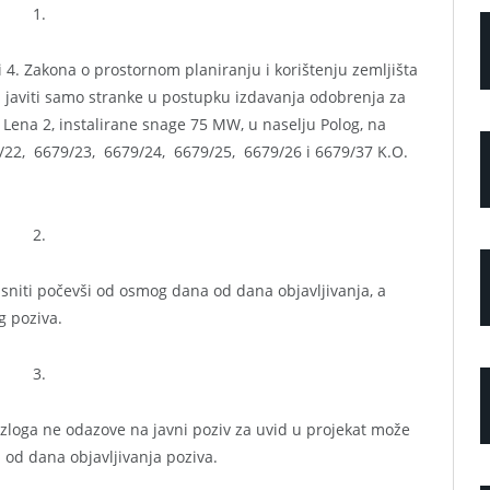
1.
 i 4. Zakona o prostornom planiranju i korištenju zemljišta
 javiti samo stranke u postupku izdavanja odobrenja za
Lena 2, instalirane snage 75 MW, u naselju Polog, na
9/22, 6679/23, 6679/24, 6679/25, 6679/26 i 6679/37 K.O.
2.
sniti počevši od osmog dana od dana objavljivanja, a
g poziva.
3.
zloga ne odazove na javni poziv za uvid u projekat može
 od dana objavljivanja poziva.