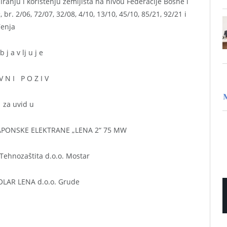
anju i korištenju zemljišta na nivou Federacije Bosne i
r. 2/06, 72/07, 32/08, 4/10, 13/10, 45/10, 85/21, 92/21 i
đenja
b j a v lj u j e
 V N I P O Z I V
za uvid u
PONSKE ELEKTRANE „LENA 2“ 75 MW
 Tehnozaštita d.o.o. Mostar
SOLAR LENA d.o.o. Grude