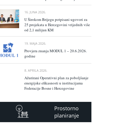
16. JUNA 2026.
U Širokom Brijegu potpisani ugovori za
25 projekata u Hercegovini vrijednih više
od 2,1 milijun KM
19. MAJA 2026.
Provjera znanja MODUL 1 – 20.6.2026.
godine
8. APRILA 2026.
Ažurirani Operativni plan za poboljšanje
energijske efikasnosti u institucijama
Federacije Bosne i Hercegovine
Prostorno
planiranje