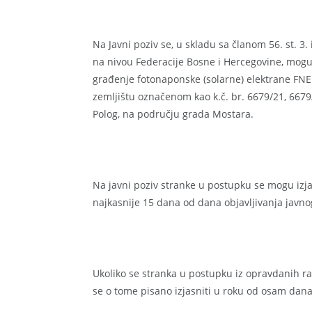
Na Javni poziv se, u skladu sa članom 56. st. 3.
na nivou Federacije Bosne i Hercegovine, mogu
građenje fotonaponske (solarne) elektrane FNE 
zemljištu označenom kao k.č. br. 6679/21, 667
Polog, na području grada Mostara.
Na javni poziv stranke u postupku se mogu izja
najkasnije 15 dana od dana objavljivanja javno
Ukoliko se stranka u postupku iz opravdanih ra
se o tome pisano izjasniti u roku od osam dana