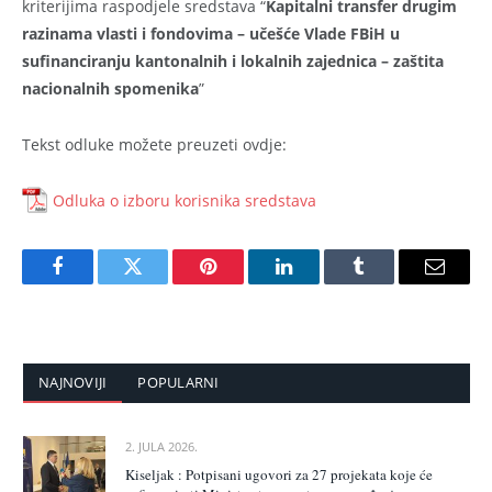
kriterijima raspodjele sredstava “
Kapitalni transfer drugim
razinama vlasti i fondovima – učešće Vlade FBiH u
sufinanciranju kantonalnih i lokalnih zajednica – zaštita
nacionalnih spomenika
”
Tekst odluke možete preuzeti ovdje:
Odluka o izboru korisnika sredstava
Facebook
Twitter
Pinterest
LinkedIn
Tumblr
Email
NAJNOVIJI
POPULARNI
2. JULA 2026.
Kiseljak : Potpisani ugovori za 27 projekata koje će