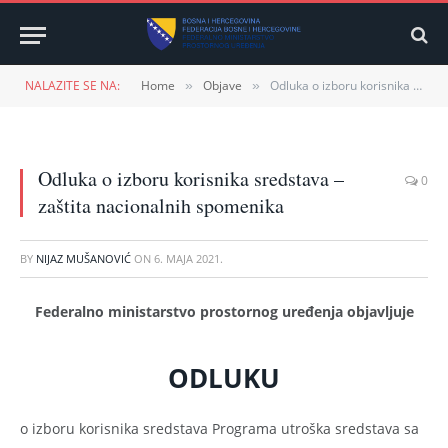
NALAZITE SE NA:
Home
Objave
Odluka o izboru korisnika sredstava – zaštita nacionalnih spomenika
»
»
Odluka o izboru korisnika sredstava –
0
zaštita nacionalnih spomenika
BY
NIJAZ MUŠANOVIĆ
ON
6. MAJA 2021.
Federalno ministarstvo prostornog uređenja objavljuje
ODLUKU
o izboru korisnika sredstava Programa utroška sredstava sa