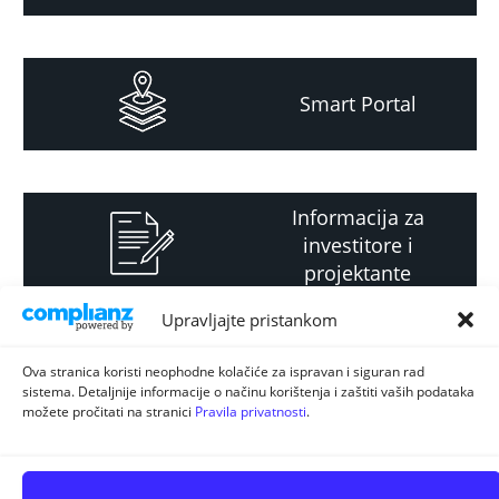
Smart Portal
Informacija za
investitore i
projektante
Upravljajte pristankom
Strateški i planski
Ova stranica koristi neophodne kolačiće za ispravan i siguran rad
sistema. Detaljnije informacije o načinu korištenja i zaštiti vaših podataka
dokument
možete pročitati na stranici
Pravila privatnosti
.