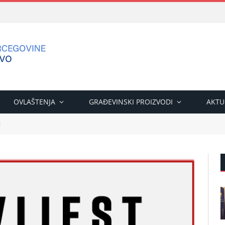
OVLAŠTENJA
GRAĐEVINSKI PROIZVODI
AKTU
t