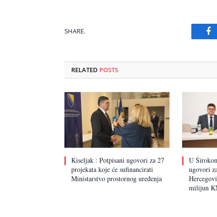
SHARE.
Fa
RELATED
POSTS
Kiseljak : Potpisani ugovori za 27
U Širokom
projekata koje će sufinancirati
ugovori za
Ministarstvo prostornog uređenja
Hercegovin
milijun 