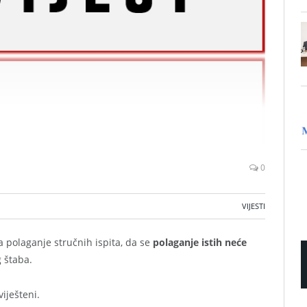
0
VIJESTI
za polaganje stručnih ispita, da se
polaganje istih neće
 štaba.
iješteni.