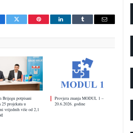
cebook
Twitter
Pinterest
LinkedIn
Tumblr
Email
 Brijegu potpisani
Provjera znanja MODUL 1 –
 25 projekata u
20.6.2026. godine
i vrijednih više od 2,1
KM