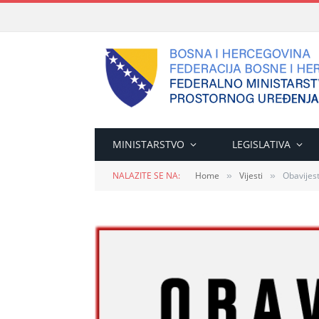
MINISTARSTVO
LEGISLATIVA
NALAZITE SE NA:
Home
Vijesti
Obavijes
»
»