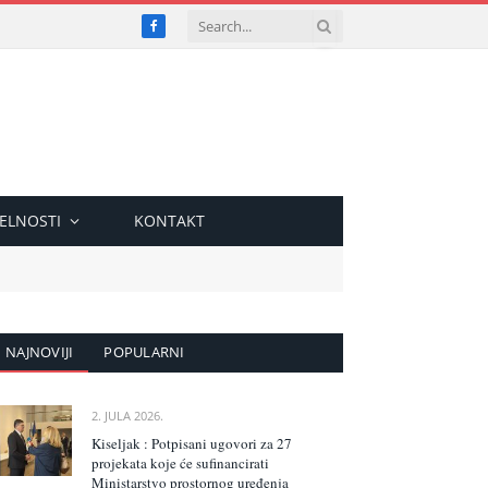
Facebook
ELNOSTI
KONTAKT
NAJNOVIJI
POPULARNI
2. JULA 2026.
Kiseljak : Potpisani ugovori za 27
projekata koje će sufinancirati
Ministarstvo prostornog uređenja