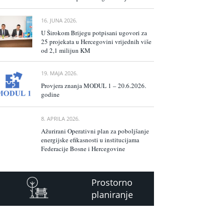
16. JUNA 2026.
U Širokom Brijegu potpisani ugovori za
25 projekata u Hercegovini vrijednih više
od 2,1 milijun KM
19. MAJA 2026.
Provjera znanja MODUL 1 – 20.6.2026.
godine
8. APRILA 2026.
Ažurirani Operativni plan za poboljšanje
energijske efikasnosti u institucijama
Federacije Bosne i Hercegovine
Prostorno
planiranje