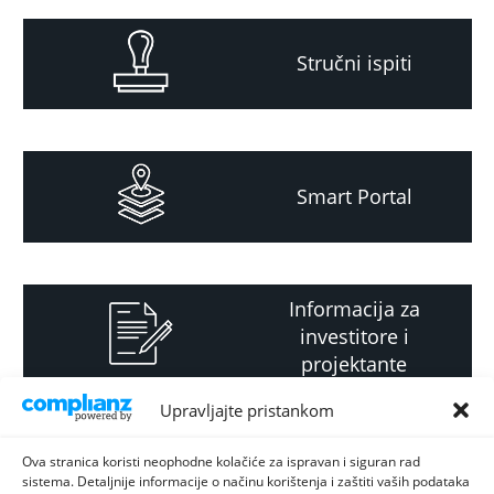
Stručni ispiti
Smart Portal
Informacija za
investitore i
projektante
Upravljajte pristankom
Strateški i planski
Ova stranica koristi neophodne kolačiće za ispravan i siguran rad
sistema. Detaljnije informacije o načinu korištenja i zaštiti vaših podataka
dokument