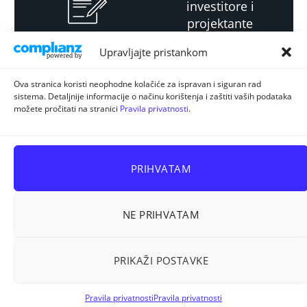
investitore i
projektante
Upravljajte pristankom
Strateški i planski
Ova stranica koristi neophodne kolačiće za ispravan i siguran rad
sistema. Detaljnije informacije o načinu korištenja i zaštiti vaših podataka
dokument
možete pročitati na stranici
Pravila privatnosti
.
PRIHVATAM
NE PRIHVATAM
Sva prava pridržana © 2026
ELUR d.o.o. Kiseljak
.
PRIKAŽI POSTAVKE
Prostorno planiranje
Energetska efikasnost
Korištenje zemljišta
Stručni ispiti
Pravila privatnosti
Pravila privatnosti