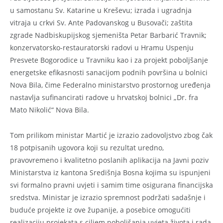
u samostanu Sv. Katarine u Kreševu; izrada i ugradnja
vitraja u crkvi Sv. Ante Padovanskog u Busovači; zaštita
zgrade Nadbiskupijskog sjemeništa Petar Barbarić Travnik;
konzervatorsko-restauratorski radovi u Hramu Uspenju
Presvete Bogorodice u Travniku kao i za projekt poboljšanje
energetske efikasnosti sanacijom podnih površina u bolnici
Nova Bila, čime Federalno ministarstvo prostornog uređenja
nastavlja sufinancirati radove u hrvatskoj bolnici „Dr. fra
Mato Nikolić“ Nova Bila.
Tom prilikom ministar Martić je izrazio zadovoljstvo zbog čak
18 potpisanih ugovora koji su rezultat uredno,
pravovremeno i kvalitetno poslanih aplikacija na Javni poziv
Ministarstva iz kantona Središnja Bosna kojima su ispunjeni
svi formalno pravni uvjeti i samim time osigurana financijska
sredstva. Ministar je izrazio spremnost podržati sadašnje i
buduće projekte iz ove županije, a posebice omogućiti
realizaciju projekata s ciljem poboljšanja uvjeta života i rada