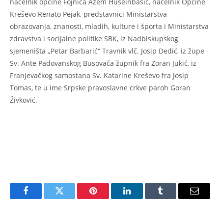
načelnik općine Fojnica Azem Huseinbašić, načelnik Općine
Kreševo Renato Pejak, predstavnici Ministarstva
obrazovanja, znanosti, mladih, kulture i športa i Ministarstva
zdravstva i socijalne politike SBK, iz Nadbiskupskog
sjemeništa „Petar Barbarić“ Travnik vlč. Josip Dedić, iz župe
Sv. Ante Padovanskog Busovača župnik fra Zoran Jukić, iz
Franjevačkog samostana Sv. Katarine Kreševo fra Josip
Tomas, te u ime Srpske pravoslavne crkve paroh Goran
Živković.
Facebook
Twitter
Pinterest
LinkedIn
Tumblr
Email