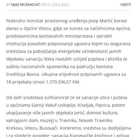
BY
NIJAZ MUŠANOVIĆ
ON
21. JULA 2022.
VIJESTI
Federalni ministar prostornog uređenja Josip Martić boravi
danas u Općini Vitezu, gdje se susreo sa načelnicima općina,
predstavnicima kantonalnih ministarstava i vjerskih
institucija povodom potpisivanja ugovora kojim su osigurana
sredstava za poboljšanje energetske učinkovitosti javnih
objekata, sanaciju šteta nastalih uslijed poplava i klizišta te
zaštitu nacionalnih spomenika na području kantona
Središnja Bosna. Ukupna vrijednost potpisanih ugovora za
18 projekata iznosi 1.370.596,57 KM.
Od ovih sredstava sufinancirat će se sanacije ulica i puteva
u općinama Gornji Vakuf-Uskoplje, Kiseljak, Fojnica, potom
utopljavanje više javnih objekata (vrtić, domovi kulture,
vatrogasni dom, muzej) u Travniku, Novom Travniku,
Kreševu, Vitezu, Busovači. Konkretno, sredstva su dodijeljena
i za sljedeće projekte: sanacija franjevačke knjižnice i arhiva