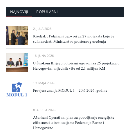
NAJNOVIJI
POPULARNI
2. JULA 2026.
Kiseljak : Potpisani ugovori za 27 projekata koje će
sufinancirati Ministarstvo prostornog uređenja
16. JUNA 2026.
U Širokom Brijegu potpisani ugovori za 25 projekata u
Hercegovini vrijednih više od 2,1 milijun KM
19. MAJA 2026.
Provjera znanja MODUL 1 – 20.6.2026. godine
8. APRILA 2026.
Ažurirani Operativni plan za poboljšanje energijske
efikasnosti u institucijama Federacije Bosne i
Hercegovine