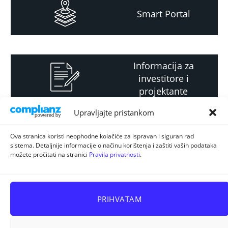
Smart Portal
Informacija za
investitore i
projektante
Upravljajte pristankom
Strateški i planski
Ova stranica koristi neophodne kolačiće za ispravan i siguran rad
sistema. Detaljnije informacije o načinu korištenja i zaštiti vaših podataka
dokument
možete pročitati na stranici
Pravila privatnosti
.
PRIHVATAM