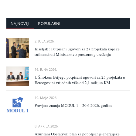
NAJNOVIJI
POPULARNI
2. JULA 2026.
Kiseljak : Potpisani ugovori za 27 projekata koje će
sufinancirati Ministarstvo prostornog uređenja
16. JUNA 2026.
U Širokom Brijegu potpisani ugovori za 25 projekata u
Hercegovini vrijednih više od 2,1 milijun KM
19. MAJA 2026.
Provjera znanja MODUL 1 – 20.6.2026. godine
8. APRILA 2026.
Ažurirani Operativni plan za poboljšanje energijske