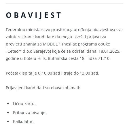
O B A V I J E S T
Federalno ministarstvo prostornog uređenja obavještava sve
zainteresirane kandidate da mogu izvršiti prijavu za
provjeru znanja za MODUL 1 (nosilac programa obuke
„Ceteor“ d.o.o Sarajevo) koja će se održati dana, 18.01.2025.
godine u hotelu Hills, Butmirska cesta 18, Ilidža 71210.
Početak ispita je u 10:00 sati i traje do 13:00 sati.
Prijavljeni kandidati su obavezni imati:
Ličnu kartu,
Pribor za pisanje,
Kalkulator.