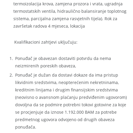
termoizolacija krova, zamjena prozora i vrata, ugradnja
termostatskih ventila, hidraulično balansiranje toplotnog
sistema, parcijalna zamjena rasvjetnih tijela). Rok za
završetak radova 4 mjeseca, lokacija
Kvalifikacioni zahtjevi uključuju:
Ponuđač je obavezan dostaviti potvrdu da nema
neizmirenih poreskih obaveza,
Ponuđač je dužan da dostavi dokaze da ima pristup
likvidnim sredstvima, neopterećenim nekretninama,
kreditnim linijama i drugim finansijskim sredstvima
(neovisno o avansnom plaćanju predviđenim ugovorom)
dovoljna da se podmire potrebni tokovi gotovine za koje
se procjenjuje da iznose 1.192.000 BAM za potrebe
predmetnog ugovora odvojeno od drugih obaveza
ponuđača.