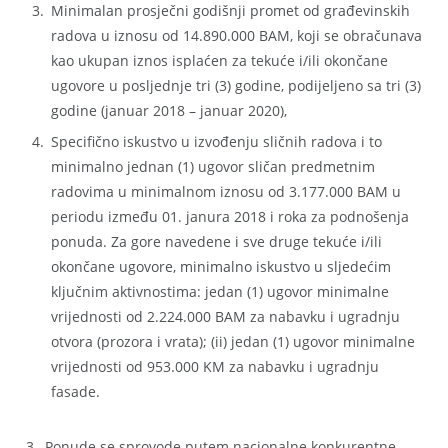
Minimalan prosječni godišnji promet od građevinskih
radova u iznosu od 14.890.000 BAM, koji se obračunava
kao ukupan iznos isplaćen za tekuće i/ili okončane
ugovore u posljednje tri (3) godine, podijeljeno sa tri (3)
godine (januar 2018 – januar 2020),
Specifično iskustvo u izvođenju sličnih radova i to
minimalno jednan (1) ugovor sličan predmetnim
radovima u minimalnom iznosu od 3.177.000 BAM u
periodu između 01. janura 2018 i roka za podnošenja
ponuda. Za gore navedene i sve druge tekuće i/ili
okončane ugovore, minimalno iskustvo u sljedećim
ključnim aktivnostima: jedan (1) ugovor minimalne
vrijednosti od 2.224.000 BAM za nabavku i ugradnju
otvora (prozora i vrata); (ii) jedan (1) ugovor minimalne
vrijednosti od 953.000 KM za nabavku i ugradnju
fasade.
Ponude se sprovode putem nacionalne konkurentne