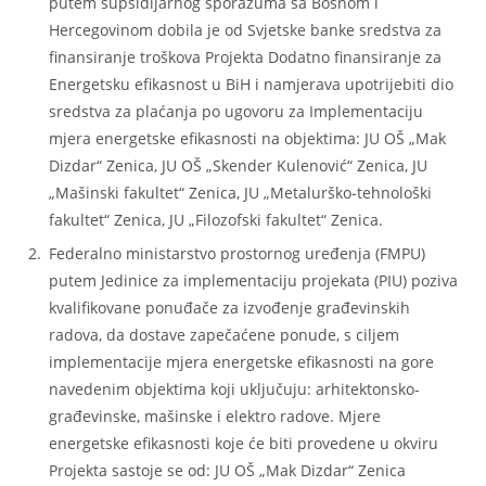
putem supsidijarnog sporazuma sa Bosnom i
Hercegovinom dobila je od Svjetske banke sredstva za
finansiranje troškova Projekta Dodatno finansiranje za
Energetsku efikasnost u BiH i namjerava upotrijebiti dio
sredstva za plaćanja po ugovoru za Implementaciju
mjera energetske efikasnosti na objektima: JU OŠ „Mak
Dizdar“ Zenica, JU OŠ „Skender Kulenović“ Zenica, JU
„Mašinski fakultet“ Zenica, JU „Metalurško-tehnološki
fakultet“ Zenica, JU „Filozofski fakultet“ Zenica.
Federalno ministarstvo prostornog uređenja (FMPU)
putem Jedinice za implementaciju projekata (PIU) poziva
kvalifikovane ponuđače za izvođenje građevinskih
radova, da dostave zapečaćene ponude, s ciljem
implementacije mjera energetske efikasnosti na gore
navedenim objektima koji uključuju: arhitektonsko-
građevinske, mašinske i elektro radove. Mjere
energetske efikasnosti koje će biti provedene u okviru
Projekta sastoje se od: JU OŠ „Mak Dizdar“ Zenica