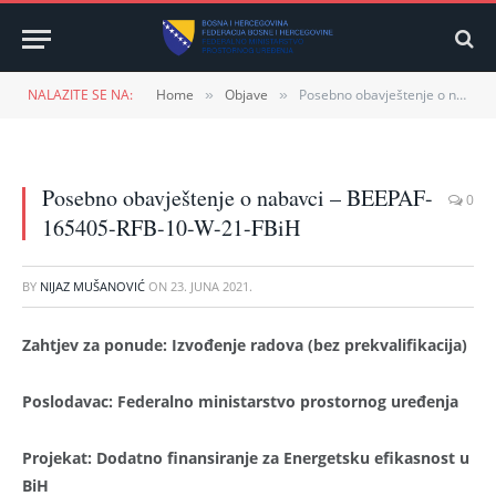
NALAZITE SE NA:
Home
Objave
Posebno obavještenje o nabavci – BEEPAF-165405-RFB-10-W-21-FBiH
»
»
Posebno obavještenje o nabavci – BEEPAF-
0
165405-RFB-10-W-21-FBiH
BY
NIJAZ MUŠANOVIĆ
ON
23. JUNA 2021.
Zahtjev za ponude:
Izvođenje radova
(bez prekvalifikacija)
Poslodavac
: Federalno ministarstvo prostornog uređenj
a
Projekat:
Dodatno finansiranje za Energetsku efikasnost u
BiH