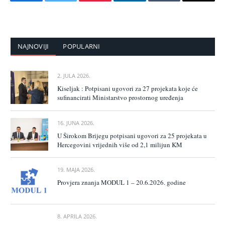
Facebook
Twitter
Pinterest
LinkedIn
Tumblr
Email
NAJNOVIJI
POPULARNI
2. JULA 2026.
Kiseljak : Potpisani ugovori za 27 projekata koje će
sufinancirati Ministarstvo prostornog uređenja
16. JUNA 2026.
U Širokom Brijegu potpisani ugovori za 25 projekata u
Hercegovini vrijednih više od 2,1 milijun KM
19. MAJA 2026.
Provjera znanja MODUL 1 – 20.6.2026. godine
8. APRILA 2026.