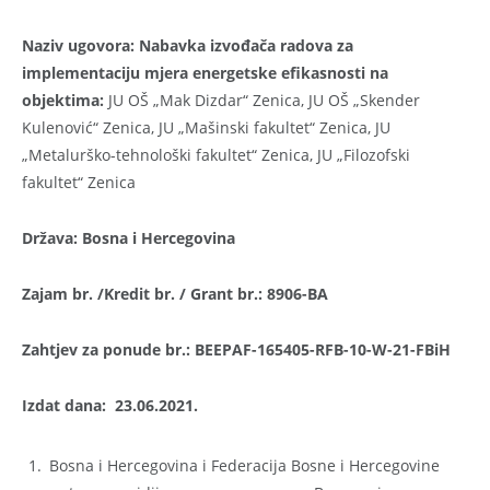
Naziv ugovora
:
Nabavka izvođača radova za
implementaciju mjera energetske efikasnosti na
objektima:
JU OŠ „Mak Dizdar“ Zenica, JU OŠ „Skender
Kulenović“ Zenica, JU „Mašinski fakultet“ Zenica, JU
„Metalurško-tehnološki fakultet“ Zenica, JU „Filozofski
fakultet“ Zenica
Država: Bosna i Hercegovina
Zajam br. /Kredit br. / Grant br.:
8906-BA
Zahtjev za ponude br.: BEEPAF-165405-RFB-10-W-21-FBiH
Izdat dana:
23.06.2021.
Bosna i Hercegovina i Federacija Bosne i Hercegovine