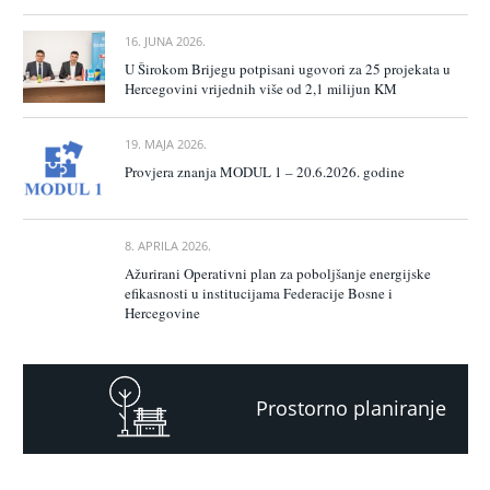
16. JUNA 2026.
U Širokom Brijegu potpisani ugovori za 25 projekata u
Hercegovini vrijednih više od 2,1 milijun KM
19. MAJA 2026.
Provjera znanja MODUL 1 – 20.6.2026. godine
8. APRILA 2026.
Ažurirani Operativni plan za poboljšanje energijske
efikasnosti u institucijama Federacije Bosne i
Hercegovine
Prostorno planiranje