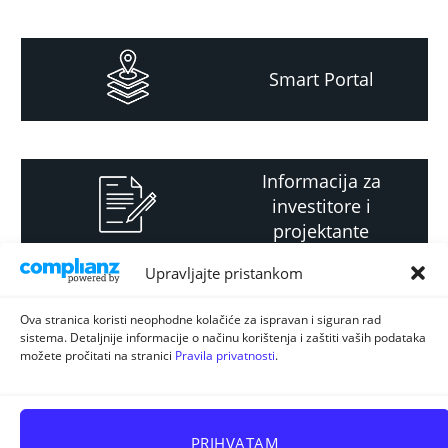
Smart Portal
Informacija za
investitore i
projektante
Upravljajte pristankom
Strateški i planski
Ova stranica koristi neophodne kolačiće za ispravan i siguran rad
sistema. Detaljnije informacije o načinu korištenja i zaštiti vaših podataka
dokument
možete pročitati na stranici
Pravila privatnosti
.
PRIHVATAM