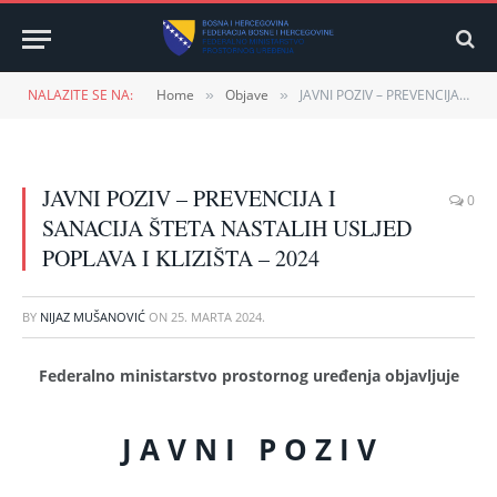
NALAZITE SE NA:
Home
Objave
JAVNI POZIV – PREVENCIJA I SANACIJA ŠTETA NASTALIH USLJED POPLAVA I KLIZIŠTA – 2024
»
»
JAVNI POZIV – PREVENCIJA I
0
SANACIJA ŠTETA NASTALIH USLJED
POPLAVA I KLIZIŠTA – 2024
BY
NIJAZ MUŠANOVIĆ
ON
25. MARTA 2024.
Federalno ministarstvo prostornog uređenja objavljuje
J A V N I P O Z I V