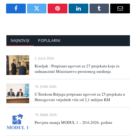
Facebook
Twitter
Pinterest
LinkedIn
Tumblr
Email
NAJNOVIJI
POPULARNI
2. JULA 2026.
Kiseljak : Potpisani ugovori za 27 projekata koje će
sufinancirati Ministarstvo prostornog uređenja
16. JUNA 2026.
U Širokom Brijegu potpisani ugovori za 25 projekata u
Hercegovini vrijednih više od 2,1 milijun KM
19. MAJA 2026.
Provjera znanja MODUL 1 – 20.6.2026. godine