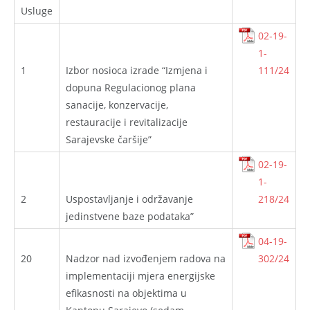
Usluge
02-19-
1-
1
Izbor nosioca izrade “Izmjena i
111/24
dopuna Regulacionog plana
sanacije, konzervacije,
restauracije i revitalizacije
Sarajevske čaršije”
02-19-
1-
2
Uspostavljanje i održavanje
218/24
jedinstvene baze podataka”
04-19-
20
Nadzor nad izvođenjem radova na
302/24
implementaciji mjera energijske
efikasnosti na objektima u