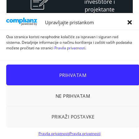
investitore i
projektante
Upravljajte pristankom
Strateški i planski
Ova stranica koristi neophodne kolačiće za ispravan i siguran rad
sistema. Detaljnije informacije o načinu korištenja i zaštiti vaših podataka
dokument
možete pročitati na stranici
Pravila privatnosti
.
PRIHVATAM
NE PRIHVATAM
Sva prava pridržana © 2026
ELUR d.o.o. Kiseljak
.
PRIKAŽI POSTAVKE
Prostorno planiranje
Energetska efikasnost
Korištenje zemljišta
Stručni ispiti
Pravila privatnosti
Pravila privatnosti