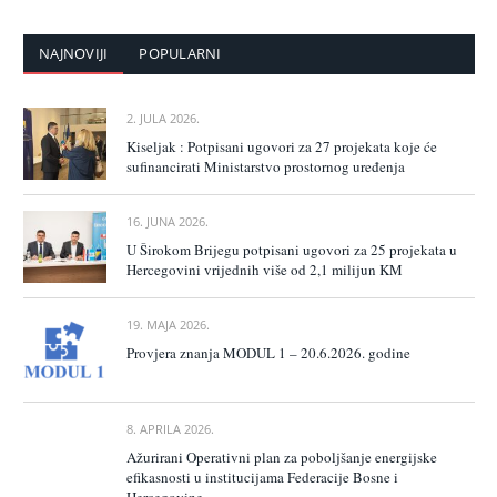
NAJNOVIJI
POPULARNI
2. JULA 2026.
Kiseljak : Potpisani ugovori za 27 projekata koje će
sufinancirati Ministarstvo prostornog uređenja
16. JUNA 2026.
U Širokom Brijegu potpisani ugovori za 25 projekata u
Hercegovini vrijednih više od 2,1 milijun KM
19. MAJA 2026.
Provjera znanja MODUL 1 – 20.6.2026. godine
8. APRILA 2026.
Ažurirani Operativni plan za poboljšanje energijske
efikasnosti u institucijama Federacije Bosne i
Hercegovine