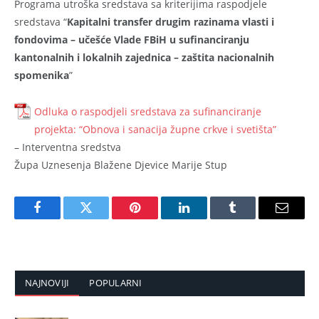
Programa utroška sredstava sa kriterijima raspodjele
sredstava “
Kapitalni transfer drugim razinama vlasti i
fondovima – učešće Vlade FBiH u sufinanciranju
kantonalnih i lokalnih zajednica – zaštita nacionalnih
spomenika
”
Odluka o raspodjeli sredstava za sufinanciranje
projekta: “Obnova i sanacija župne crkve i svetišta”
– Interventna sredstva
Župa Uznesenja Blažene Djevice Marije Stup
Facebook
Twitter
Pinterest
LinkedIn
Tumblr
Email
NAJNOVIJI
POPULARNI