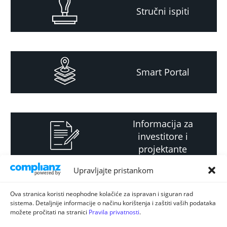
Stručni ispiti
Smart Portal
Informacija za
investitore i
projektante
Upravljajte pristankom
Strateški i planski
Ova stranica koristi neophodne kolačiće za ispravan i siguran rad
sistema. Detaljnije informacije o načinu korištenja i zaštiti vaših podataka
dokument
možete pročitati na stranici
Pravila privatnosti
.