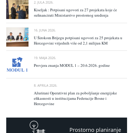
2. JULA 2026.
Kiseljak : Potpisani ugovori za 27 projekata koje će
sufinancirati Ministarstvo prostornog uređenja
16. JUNA 2026.
U Širokom Brijegu potpisani ugovori za 25 projekata u
Hercegovini vrijednih više od 2,1 milijun KM
19. MAJA 2026.
Provjera znanja MODUL 1 – 20.6.2026. godine
8. APRILA 2026.
Ažurirani Operativni plan za poboljšanje energijske
efikasnosti u institucijama Federacije Bosne i
Hercegovine
Prostorno planiranje