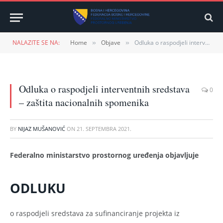
NALAZITE SE NA:
Home
Objave
Odluka o raspodjeli interventnih sredstava – zaštita nacionalnih spomenika
»
»
Odluka o raspodjeli interventnih sredstava
0
– zaštita nacionalnih spomenika
BY
NIJAZ MUŠANOVIĆ
ON
21. SEPTEMBRA 2021.
Federalno ministarstvo prostornog uređenja objavljuje
ODLUKU
o raspodjeli sredstava za sufinanciranje projekta iz