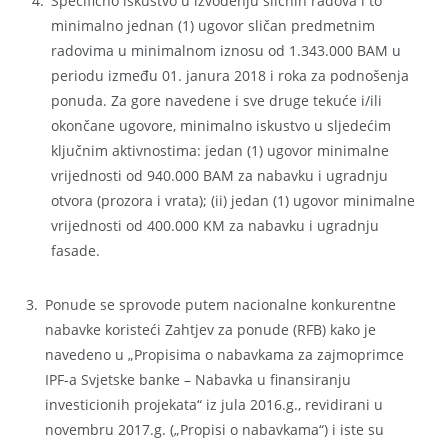
Specifično iskustvo u izvođenju sličnih radova i to
minimalno jednan (1) ugovor sličan predmetnim
radovima u minimalnom iznosu od 1.343.000 BAM u
periodu između 01. janura 2018 i roka za podnošenja
ponuda. Za gore navedene i sve druge tekuće i/ili
okončane ugovore, minimalno iskustvo u sljedećim
ključnim aktivnostima: jedan (1) ugovor minimalne
vrijednosti od 940.000 BAM za nabavku i ugradnju
otvora (prozora i vrata); (ii) jedan (1) ugovor minimalne
vrijednosti od 400.000 KM za nabavku i ugradnju
fasade.
Ponude se sprovode putem nacionalne konkurentne
nabavke koristeći Zahtjev za ponude (RFB) kako je
navedeno u „Propisima o nabavkama za zajmoprimce
IPF-a Svjetske banke – Nabavka u finansiranju
investicionih projekata“ iz jula 2016.g., revidirani u
novembru 2017.g. („Propisi o nabavkama“) i iste su