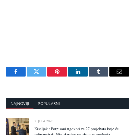
Facebook
Twitter
Pinterest
LinkedIn
Tumblr
Email
NAJNOVIJI
POPULARNI
2. JULA 2026.
Kiseljak : Potpisani ugovori za 27 projekata koje će
sufinancirati Ministarstvo prostornog uređenja