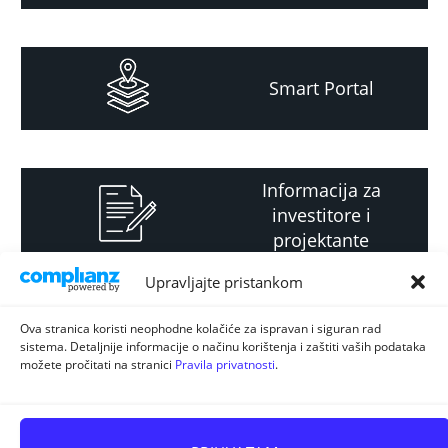
Smart Portal
Informacija za
investitore i
projektante
Upravljajte pristankom
Strateški i planski
Ova stranica koristi neophodne kolačiće za ispravan i siguran rad
sistema. Detaljnije informacije o načinu korištenja i zaštiti vaših podataka
dokument
možete pročitati na stranici
Pravila privatnosti
.