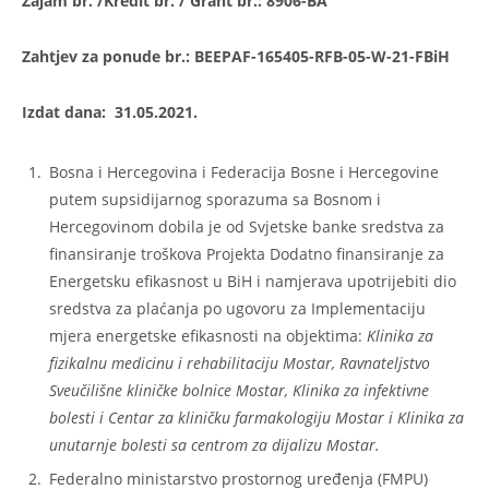
Zajam br. /Kredit br. / Grant br.:
8906-BA
Zahtjev za ponude br.: BEEPAF-165405-RFB-05-W-21-FBiH
Izdat dana:
31.05.2021.
Bosna i Hercegovina i Federacija Bosne i Hercegovine
putem supsidijarnog sporazuma sa Bosnom i
Hercegovinom dobila je od Svjetske banke sredstva za
finansiranje troškova Projekta Dodatno finansiranje za
Energetsku efikasnost u BiH i namjerava upotrijebiti dio
sredstva za plaćanja po ugovoru za Implementaciju
mjera energetske efikasnosti na objektima:
Klinika za
fizikalnu medicinu i rehabilitaciju Mostar, Ravnateljstvo
Sveučilišne kliničke bolnice Mostar, Klinika za infektivne
bolesti i Centar za kliničku farmakologiju Mostar i Klinika za
unutarnje bolesti sa centrom za dijalizu Mostar.
Federalno ministarstvo prostornog uređenja (FMPU)