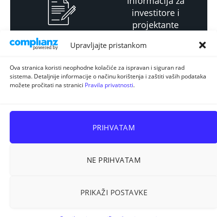
Informacija za
investitore i
projektante
Upravljajte pristankom
Strateški i planski
Ova stranica koristi neophodne kolačiće za ispravan i siguran rad
sistema. Detaljnije informacije o načinu korištenja i zaštiti vaših podataka
dokument
možete pročitati na stranici
Pravila privatnosti
.
PRIHVATAM
NE PRIHVATAM
Sva prava pridržana © 2026
ELUR d.o.o. Kiseljak
.
PRIKAŽI POSTAVKE
Prostorno planiranje
Energetska efikasnost
Korištenje zemljišta
Stručni ispiti