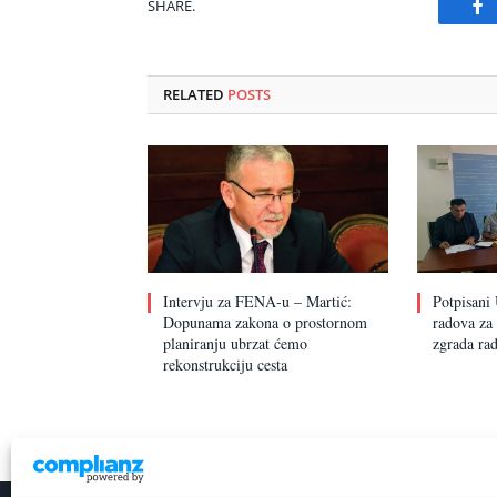
SHARE.
Fa
RELATED
POSTS
Intervju za FENA-u – Martić:
Potpisani 
Dopunama zakona o prostornom
radova za 
planiranju ubrzat ćemo
zgrada rad
rekonstrukciju cesta