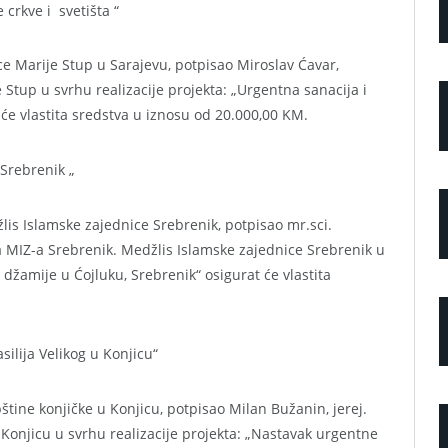
 crkve i svetišta “
e Marije Stup u Sarajevu, potpisao Miroslav Ćavar,
Stup u svrhu realizacije projekta: „Urgentna sanacija i
 će vlastita sredstva u iznosu od 20.000,00 KM.
 Srebrenik „
lis Islamske zajednice Srebrenik, potpisao mr.sci.
a MIZ-a Srebrenik. Medžlis Islamske zajednice Srebrenik u
 džamije u Ćojluku, Srebrenik“ osigurat će vlastita
ilija Velikog u Konjicu“
tine konjičke u Konjicu, potpisao Milan Bužanin, jerej.
Konjicu u svrhu realizacije projekta: „Nastavak urgentne