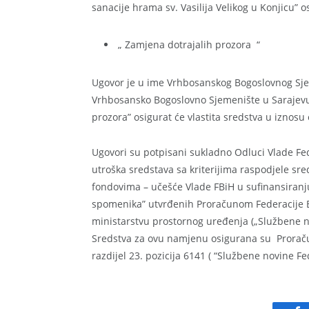
sanacije hrama sv. Vasilija Velikog u Konjicu” 
„ Zamjena dotrajalih prozora “
Ugovor je u ime Vrhbosanskog Bogoslovnog Sjem
Vrhbosansko Bogoslovno Sjemenište u Sarajevu 
prozora” osigurat će vlastita sredstva u iznosu
Ugovori su potpisani sukladno Odluci Vlade Fe
utroška sredstava sa kriterijima raspodjele sred
fondovima – učešće Vlade FBiH u sufinansiranju
spomenika” utvrđenih Proračunom Federacije 
ministarstvu prostornog uređenja („Službene no
Sredstva za ovu namjenu osigurana su Proraču
razdijel 23. pozicija 6141 ( “Službene novine Fed