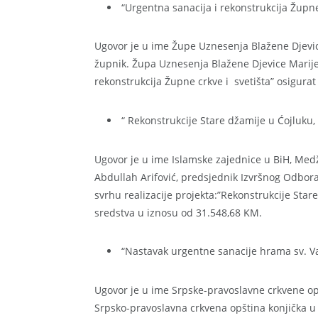
“Urgentna sanacija i rekonstrukcija Župne
Ugovor je u ime Župe Uznesenja Blažene Djevic
župnik. Župa Uznesenja Blažene Djevice Marije 
rekonstrukcija Župne crkve i svetišta” osigurat
“ Rekonstrukcije Stare džamije u Ćojluku,
Ugovor je u ime Islamske zajednice u BiH, Medž
Abdullah Arifović, predsjednik Izvršnog Odbor
svrhu realizacije projekta:”Rekonstrukcije Stare
sredstva u iznosu od 31.548,68 KM.
“Nastavak urgentne sanacije hrama sv. Vas
Ugovor je u ime Srpske-pravoslavne crkvene opš
Srpsko-pravoslavna crkvena opština konjička u 