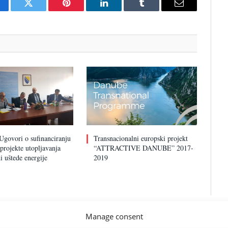
cebook
Twitter
Pinterest
LinkedIn
Tumblr
Email
Ugovori o sufinanciranju
Transnacionalni europski projekt
projekte utopljavanja
“ATTRACTIVE DANUBE” 2017-
i uštede energije
2019
Manage consent