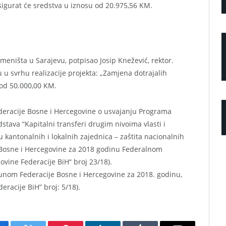
osigurat će sredstva u iznosu od 20.975,56 KM.
eništa u Sarajevu, potpisao Josip Knežević, rektor.
u svrhu realizacije projekta: „Zamjena dotrajalih
 od 50.000,00 KM.
deracije Bosne i Hercegovine o usvajanju Programa
stava “Kapitalni transferi drugim nivoima vlasti i
 kantonalnih i lokalnih zajednica – zaštita nacionalnih
Bosne i Hercegovine za 2018 godinu Federalnom
vine Federacije BiH“ broj 23/18).
nom Federacije Bosne i Hercegovine za 2018. godinu,
eracije BiH” broj: 5/18).