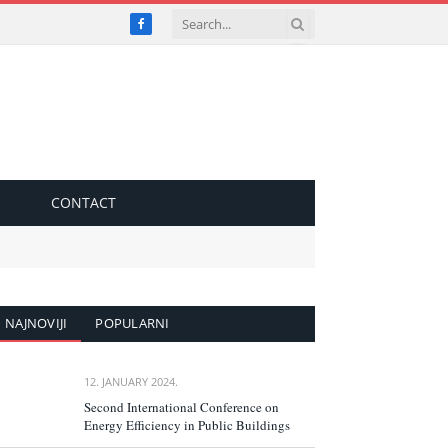
Facebook
S
CONTACT
NAJNOVIJI
POPULARNI
12. JANUARY 2024.
Second International Conference on
Energy Efficiency in Public Buildings