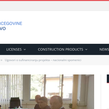
LICENSES
CONSTRUCTION PRODUCTS
NEW
Ugovori o sufinanciranju projekta – nacionalni spomenici
»