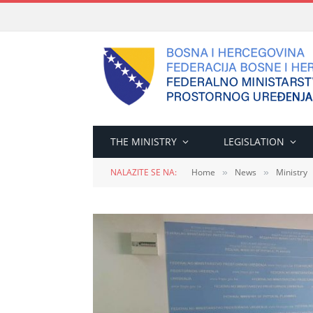
THE MINISTRY
LEGISLATION
NALAZITE SE NA:
Home
News
Ministry
»
»