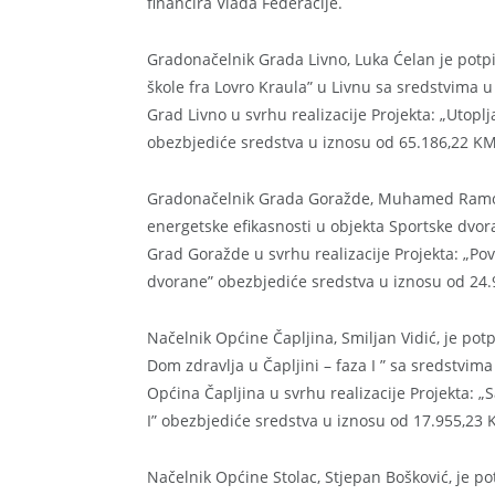
financira Vlada Federacije.
Gradonačelnik Grada Livno, Luka Ćelan je potp
škole fra Lovro Kraula” u Livnu sa sredstvima 
Grad Livno u svrhu realizacije Projekta: „Utopl
obezbjediće sredstva u iznosu od 65.186,22 KM
Gradonačelnik Grada Goražde, Muhamed Ramović
energetske efikasnosti u objekta Sportske dvo
Grad Goražde u svrhu realizacije Projekta: „Po
dvorane” obezbjediće sredstva u iznosu od 24.
Načelnik Općine Čapljina, Smiljan Vidić, je potp
Dom zdravlja u Čapljini – faza I ” sa sredstvim
Općina Čapljina u svrhu realizacije Projekta: „S
I” obezbjediće sredstva u iznosu od 17.955,23 
Načelnik Općine Stolac, Stjepan Bošković, je p