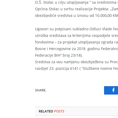
O.Š. Stolac u cilju utopljavanja ” sa sredstvim
Općina Stolac u svrhu realizacije Projekta: „Zam
obezbjediće sredstva u iznosu od 10.000,00 KM
Ugovori su potpisani sukladno Odluci Vlade Fe
utroška sredstava sa kriterijima raspodjele sre
fondovima – za projekat utopljavanja zgrada r
Bosne i Hercegovine za 2018. godinu Federaln
Federacije BiH“ broj 23/18).
Sredstva za ovu namjenu obezbjeđena su Prora
razdijel 23. pozicija 6141 ( “Službene novine Fed
SHARE.
Fa
RELATED
POSTS