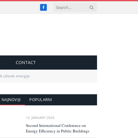
Facebook
S
CONTACT
di uštede energije
NAJNOVIJI
POPULARNI
12. JANUARY 2024.
Second International Conference on
Energy Efficiency in Public Buildings