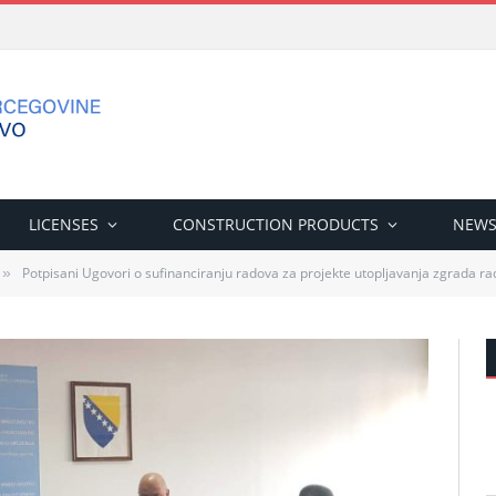
LICENSES
CONSTRUCTION PRODUCTS
NEW
Potpisani Ugovori o sufinanciranju radova za projekte utopljavanja zgrada ra
»