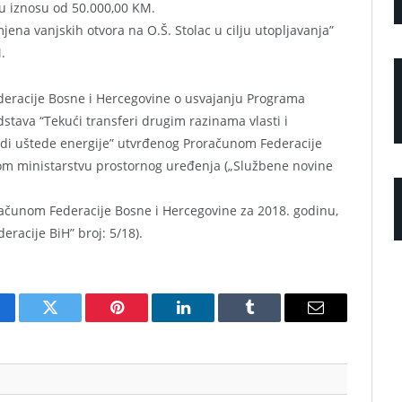
a u iznosu od 50.000,00 KM.
jena vanjskih otvora na O.Š. Stolac u cilju utopljavanja”
.
deracije Bosne i Hercegovine o usvajanju Programa
dstava “Tekući transferi drugim razinama vlasti i
adi uštede energije” utvrđenog Proračunom Federacije
om ministarstvu prostornog uređenja („Službene novine
čunom Federacije Bosne i Hercegovine za 2018. godinu,
eracije BiH” broj: 5/18).
cebook
Twitter
Pinterest
LinkedIn
Tumblr
Email