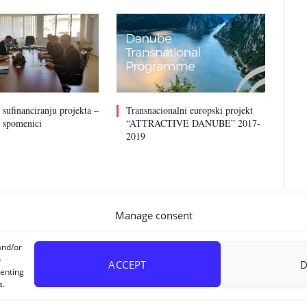
sufinanciranju projekta –
Transnacionalni europski projekt
i spomenici
“ATTRACTIVE DANUBE” 2017-
2019
Manage consent
and/or
o
ACCEPT
senting
s.