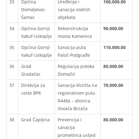
33
Općina
Uređenje i
100,000.00
Domaljevac-
sanacija vodnih
Šamac
objekata
34
Općina Gornji
Rekonstrukcija
90,000.00
Vakuf-Uskoplje
mosta Kamenice
35
Općina Gornji
Sanacija puta
110,000.00
Vakuf-Uskoplje
Paloč-Podgrađe
36
Grad
Regulacija potoka
80,000.00
Gradačac
Domažić
37
Direkcija za
Sanacija klizišta na
70,000.00
ceste BPK
regionalnom putu
R448a – dionica
Ilovača-Brzača
38
Grad Čapljina
Prevencija i
80,000.00
sanacija
prometnica usljed