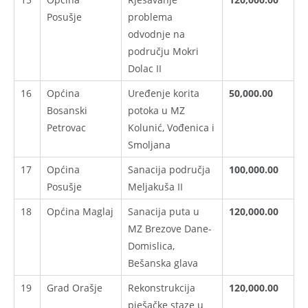
Posušje
problema
odvodnje na
području Mokri
Dolac II
16
Općina
Uređenje korita
50,000.00
Bosanski
potoka u MZ
Petrovac
Kolunić, Vođenica i
Smoljana
17
Općina
Sanacija područja
100,000.00
Posušje
Meljakuša II
18
Općina Maglaj
Sanacija puta u
120,000.00
MZ Brezove Dane-
Domislica,
Bešanska glava
19
Grad Orašje
Rekonstrukcija
120,000.00
pješačke staze u