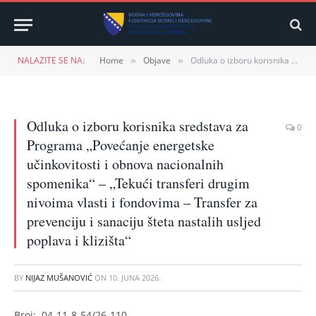
NALAZITE SE NA:
Home
Objave
Odluka o izboru korisnika sredstava za Programa „Povećanje energetske učinkovitosti i obnova nacionalnih spomenika“ – „Tekući transferi drugim nivoima vlasti i fondovima – Transfer za prevenciju i sanaciju šteta nastalih usljed poplava i klizišta“
»
»
Odluka o izboru korisnika sredstava za
0
Programa „Povećanje energetske
učinkovitosti i obnova nacionalnih
spomenika“ – „Tekući transferi drugim
nivoima vlasti i fondovima – Transfer za
prevenciju i sanaciju šteta nastalih usljed
poplava i klizišta“
BY
NIJAZ MUŠANOVIĆ
ON
10. JUNA 2026.
Broj: 04-11-8-54/26-110