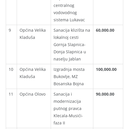
centralnog
vodovodnog
sistema Lukavac
9
Općina Velika
Sanacija klizišta na
60,000.00
Kladuša
lokalnoj cesti
Gornja Slapnica-
Donja Slapnica u
naselju Jablan
10
Općina Velika
Izgradnja mosta
100,000.00
Kladuša
Bukovlje, MZ
Bosanska Bojna
11
Općina Olovo
Sanacija i
90,000.00
modernizacija
putnog pravca
Klecala-Musići-
faza II