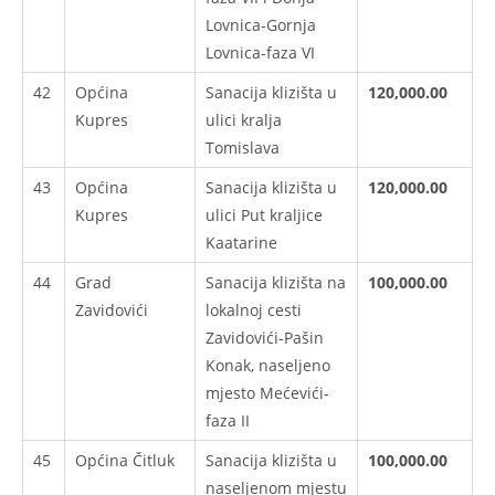
Lovnica-Gornja
Lovnica-faza VI
42
Općina
Sanacija klizišta u
120,000.00
Kupres
ulici kralja
Tomislava
43
Općina
Sanacija klizišta u
120,000.00
Kupres
ulici Put kraljice
Kaatarine
44
Grad
Sanacija klizišta na
100,000.00
Zavidovići
lokalnoj cesti
Zavidovići-Pašin
Konak, naseljeno
mjesto Mećevići-
faza II
45
Općina Čitluk
Sanacija klizišta u
100,000.00
naseljenom mjestu