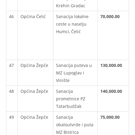
Krehin Gradac
46
Općina Čelić
Sanacija lokalne
70,000.00
ceste u naselju
Humci, Čelić
47
Općina Žepče
Sanacija puteva u
130,000.00
MZ Lupoglav i
Vinište
48
Općina Žepče
Sanacija
140,000.00
prometnice PZ
Tatarbudžak
49
Općina Žepče
Sanacija
75,000.00
obaloutvrde i puta
MZ Bistrica