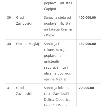
poplava i klizišta u
Čapljini
39
Grad
Sanacija šteta od
100,000.00
Zavidovići
poplava i klizišta
na lokaciji Kremen
i Potok
40
Općina Maglaj
Sanacija i
130,000.00
rekonstrukcija
poplavama
uništenih
saobraćajnica i
ulica na područji
općine Maglaj
41
Grad
Sanacija lokalne
70,000.00
Zavidovići
ceste Zavidovići-
Dolina-Globarica-
faza VII i Donja