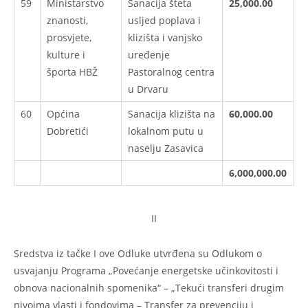
59
Ministarstvo
Sanacija šteta
25,000.00
znanosti,
usljed poplava i
prosvjete,
klizišta i vanjsko
kulture i
uređenje
športa HBŽ
Pastoralnog centra
u Drvaru
60
Općina
Sanacija klizišta na
60,000.00
Dobretići
lokalnom putu u
naselju Zasavica
6,000,000.00
II
Sredstva iz tačke I ove Odluke utvrđena su Odlukom o
usvajanju Programa „Povećanje energetske učinkovitosti i
obnova nacionalnih spomenika“ – „Tekući transferi drugim
nivoima vlasti i fondovima – Transfer za prevenciju i