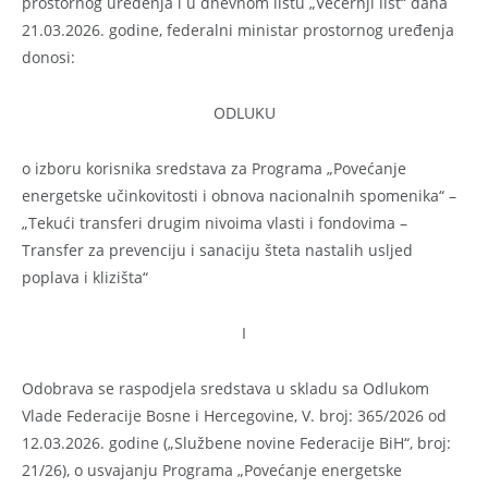
prostornog uređenja i u dnevnom listu „Večernji list“ dana
21.03.2026. godine, federalni ministar prostornog uređenja
donosi:
ODLUKU
o izboru korisnika sredstava za Programa „Povećanje
energetske učinkovitosti i obnova nacionalnih spomenika“ –
„Tekući transferi drugim nivoima vlasti i fondovima –
Transfer za prevenciju i sanaciju šteta nastalih usljed
poplava i klizišta“
I
Odobrava se raspodjela sredstava u skladu sa Odlukom
Vlade Federacije Bosne i Hercegovine, V. broj: 365/2026 od
12.03.2026. godine („Službene novine Federacije BiH“, broj:
21/26), o usvajanju Programa „Povećanje energetske