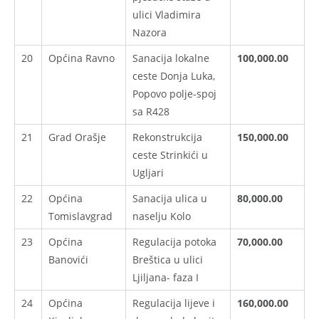
ulici Vladimira
Nazora
20
Općina Ravno
Sanacija lokalne
100,000.00
ceste Donja Luka,
Popovo polje-spoj
sa R428
21
Grad Orašje
Rekonstrukcija
150,000.00
ceste Strinkići u
Ugljari
22
Općina
Sanacija ulica u
80,000.00
Tomislavgrad
naselju Kolo
23
Općina
Regulacija potoka
70,000.00
Banovići
Breštica u ulici
Ljiljana- faza I
24
Općina
Regulacija lijeve i
160,000.00