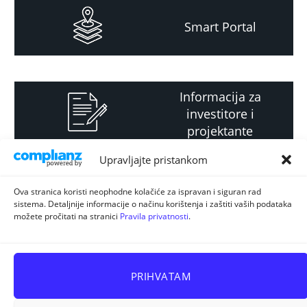
Smart Portal
Informacija za
investitore i
projektante
Upravljajte pristankom
Strateški i planski
Ova stranica koristi neophodne kolačiće za ispravan i siguran rad
sistema. Detaljnije informacije o načinu korištenja i zaštiti vaših podataka
dokument
možete pročitati na stranici
Pravila privatnosti
.
PRIHVATAM