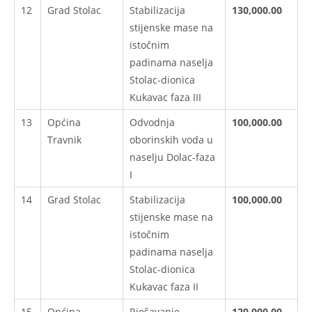
12
Grad Stolac
Stabilizacija
130,000.00
stijenske mase na
istočnim
padinama naselja
Stolac-dionica
Kukavac faza III
13
Općina
Odvodnja
100,000.00
Travnik
oborinskih voda u
naselju Dolac-faza
I
14
Grad Stolac
Stabilizacija
100,000.00
stijenske mase na
istočnim
padinama naselja
Stolac-dionica
Kukavac faza II
15
Općina
Rješavanje
120,000.00