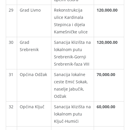
29
Grad Livno
Rekonstrukcija
120,000.00
ulice Kardinala
Stepinca i dijela
Kamešničke ulice
30
Grad
Sanacija klizišta na
120,000.00
Srebrenik
lokalnom putu
Srebrenik-Gornji
Srebrenik-faza VIII
31
Općina Odžak
Sanacija lokalne
70,000.00
ceste Emić Sokak,
naselje Jabučik,
Odžak
32
Općina Ključ
Sanacija klizišta na
60,000.00
lokalnom putu
Ključ-Humići