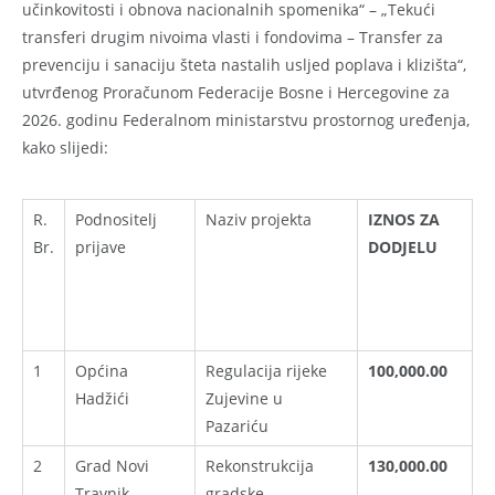
učinkovitosti i obnova nacionalnih spomenika“ – „Tekući
transferi drugim nivoima vlasti i fondovima – Transfer za
prevenciju i sanaciju šteta nastalih usljed poplava i klizišta“,
utvrđenog Proračunom Federacije Bosne i Hercegovine za
2026. godinu Federalnom ministarstvu prostornog uređenja,
kako slijedi:
R.
Podnositelj
Naziv projekta
IZNOS ZA
Br.
prijave
DODJELU
1
Općina
Regulacija rijeke
100,000.00
Hadžići
Zujevine u
Pazariću
2
Grad Novi
Rekonstrukcija
130,000.00
Travnik
gradske