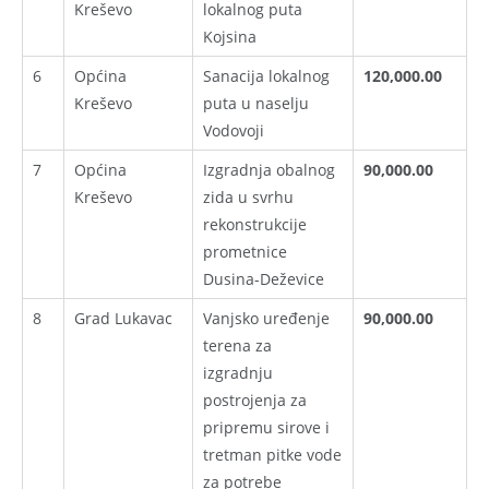
Kreševo
lokalnog puta
Kojsina
6
Općina
Sanacija lokalnog
120,000.00
Kreševo
puta u naselju
Vodovoji
7
Općina
Izgradnja obalnog
90,000.00
Kreševo
zida u svrhu
rekonstrukcije
prometnice
Dusina-Deževice
8
Grad Lukavac
Vanjsko uređenje
90,000.00
terena za
izgradnju
postrojenja za
pripremu sirove i
tretman pitke vode
za potrebe