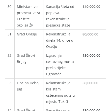
50
Ministarstvo
Sanacija šteta od
140,000.00
prometa, veza
poplava-
i zaštite
rekonstrukcija
okoliša ŽP
pješačke staze
51
Grad Orašje
Rekonstrukcija
80,000.00
dijela 14. ulice u
Orašju
52
Grad Široki
Izgradnja
150,000.00
Brijeg
cestovnog mosta
preko rijeke
Ugrovače
53
Općina Doboj
Rekonstrukcija
50,000.00
Jug
klizištem
oštećenog puta u
mjestu Tukići
54
Grad Široki
Sanacija ceste
130,000.00