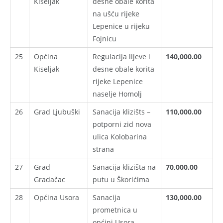
Kiseljak
desne obale korita
na ušću rijeke
Lepenice u rijeku
Fojnicu
25
Općina
Regulacija lijeve i
140,000.00
Kiseljak
desne obale korita
rijeke Lepenice
naselje Homolj
26
Grad Ljubuški
Sanacija klizišts –
110,000.00
potporni zid nova
ulica Kolobarina
strana
27
Grad
Sanacija klizišta na
70,000.00
Gradačac
putu u Škorićima
28
Općina Usora
Sanacija
130,000.00
prometnica u
općini Usora