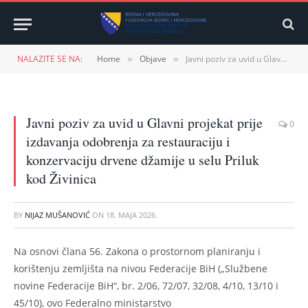
NALAZITE SE NA:
Home
Objave
Javni poziv za uvid u Glavni projekat prije izdavanja odobrenja za restauraciju i konzervaciju drvene džamije u selu Priluk kod Živinica
»
»
Javni poziv za uvid u Glavni projekat prije
0
izdavanja odobrenja za restauraciju i
konzervaciju drvene džamije u selu Priluk
kod Živinica
BY
NIJAZ MUŠANOVIĆ
ON
18. MAJA 2026.
Na osnovi člana 56. Zakona o prostornom planiranju i
korištenju zemljišta na nivou Federacije BiH („Službene
novine Federacije BiH“, br. 2/06, 72/07, 32/08, 4/10, 13/10 i
45/10), ovo Federalno ministarstvo