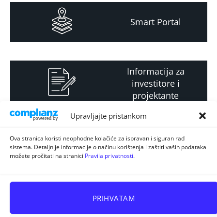
Smart Portal
Informacija za
investitore i
projektante
Upravljajte pristankom
Strateški i planski
Ova stranica koristi neophodne kolačiće za ispravan i siguran rad
sistema. Detaljnije informacije o načinu korištenja i zaštiti vaših podataka
dokument
možete pročitati na stranici
Pravila privatnosti
.
PRIHVATAM