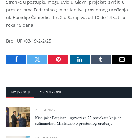
Stranke u postupku mogu uvid u Glavni projekat izvršiti u
prostorijama Federalnog ministarstva prostornog uređenja,
ul. Hamdije Čemerlića br. 2 u Sarajevu, od 10 do 14 sati, u
roku 15 dana.
Broj: UPI/03-19-2-2/25
Facebook
Twitter
Pinterest
LinkedIn
Tumblr
Email
NAJNOVIJI
POPULARNI
2. JULA 2026.
Kiseljak : Potpisani ugovori za 27 projekata koje će
sufinancirati Ministarstvo prostornog uređenja