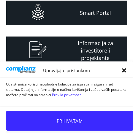
Smart Portal
Informacija za
investitore i
projektante
Upravljajte pristankom
Strateški i planski
Ova stranica koristi neophodne kolačiće za ispravan i siguran rad
sistema. Detaljnije informacije o načinu korištenja i zaštiti vaših podataka
dokument
možete pročitati na stranici
Pravila privatnosti
.
PRIHVATAM