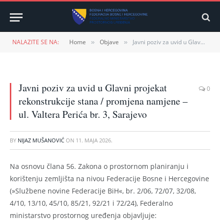
NALAZITE SE NA:
Home
Objave
Javni poziv za uvid u Glavni projekat rekonstrukcije stana / promjena namjene – ul. Valtera Perića br. 3, Sarajevo
»
»
Javni poziv za uvid u Glavni projekat
0
rekonstrukcije stana / promjena namjene –
ul. Valtera Perića br. 3, Sarajevo
BY
NIJAZ MUŠANOVIĆ
ON
11. MAJA 2026.
Na osnovu člana 56. Zakona o prostornom planiranju i
korištenju zemljišta na nivou Federacije Bosne i Hercegovine
(»Službene novine Federacije BiH«, br. 2/06, 72/07, 32/08,
4/10, 13/10, 45/10, 85/21, 92/21 i 72/24), Federalno
ministarstvo prostornog uređenja objavljuje: