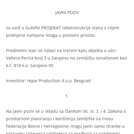
JAVNI POZIV
za uvid u GLAVNI PROJEKАT rekonstrukcije stana s ciljem
promjene namjene istoga u poslovni prostor.
Predmetni stan se nalazi na trećem katu objekta u ulici
Valtera Perića broj 3 u Sarajevu na zemljištu označenom kao
k.č. 818 k.o. Sarajevo VII.
Investitor: Hype Production d.o.o. Beograd
1.
Na Javni poziv se u skladu sa člankom 56. st. 3. i 4. Zakona o
prostornom planiranju i korištenju zemljišta na nivou
Federacije Bosne i Hercegovine, mogu javiti samo stranke u
postupku izdavanja odobrenja za građenje za predmetni