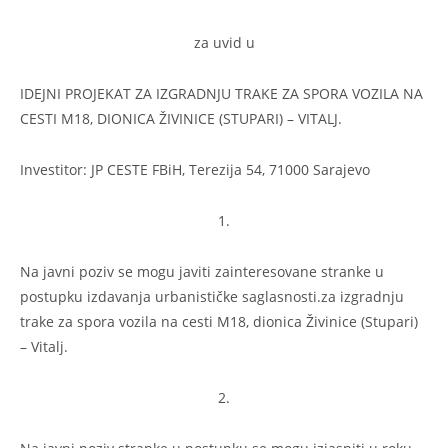
za uvid u
IDEJNI PROJEKAT ZA IZGRADNJU TRAKE ZA SPORA VOZILA NA
CESTI M18, DIONICA ŽIVINICE (STUPARI) – VITALJ.
Investitor: JP CESTE FBiH, Terezija 54, 71000 Sarajevo
1.
Na javni poziv se mogu javiti zainteresovane stranke u
postupku izdavanja urbanističke saglasnosti.za izgradnju
trake za spora vozila na cesti M18, dionica Živinice (Stupari)
– Vitalj.
2.