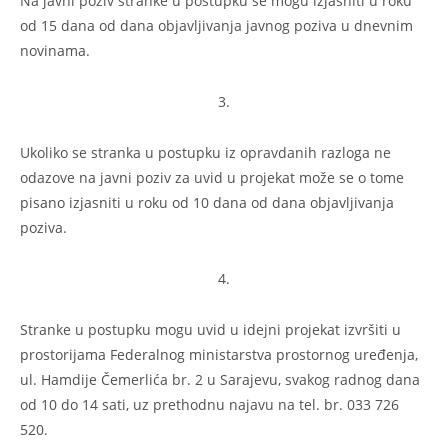
Na javni poziv stranke u postupku se mogu izjasniti u roku
od 15 dana od dana objavljivanja javnog poziva u dnevnim
novinama.
3.
Ukoliko se stranka u postupku iz opravdanih razloga ne
odazove na javni poziv za uvid u projekat može se o tome
pisano izjasniti u roku od 10 dana od dana objavljivanja
poziva.
4.
Stranke u postupku mogu uvid u idejni projekat izvršiti u
prostorijama Federalnog ministarstva prostornog uređenja,
ul. Hamdije Čemerlića br. 2 u Sarajevu, svakog radnog dana
od 10 do 14 sati, uz prethodnu najavu na tel. br. 033 726
520.