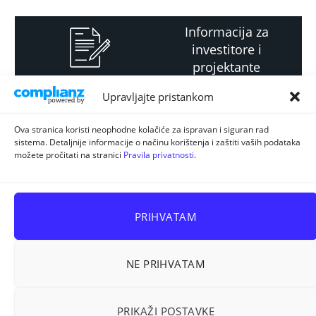
Informacija za
investitore i
projektante
Upravljajte pristankom
Strateški i planski
Ova stranica koristi neophodne kolačiće za ispravan i siguran rad
sistema. Detaljnije informacije o načinu korištenja i zaštiti vaših podataka
dokument
možete pročitati na stranici
Pravila privatnosti
.
PRIHVATAM
NE PRIHVATAM
Sva prava pridržana © 2026
ELUR d.o.o. Kiseljak
.
PRIKAŽI POSTAVKE