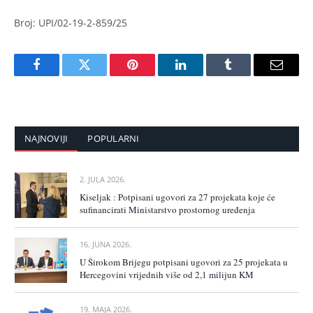
Broj: UPI/02-19-2-859/25
Facebook
Twitter
Pinterest
LinkedIn
Tumblr
Email
NAJNOVIJI
POPULARNI
2. JULA 2026.
Kiseljak : Potpisani ugovori za 27 projekata koje će
sufinancirati Ministarstvo prostornog uređenja
16. JUNA 2026.
U Širokom Brijegu potpisani ugovori za 25 projekata u
Hercegovini vrijednih više od 2,1 milijun KM
19. MAJA 2026.