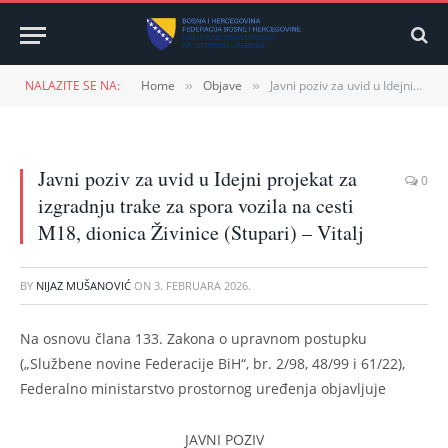
NALAZITE SE NA:
Home
Objave
Javni poziv za uvid u Idejni projekat za izgradnju trake za spora vozila na cesti M18, dionica Živinice (Stupari) – Vitalj
»
»
Javni poziv za uvid u Idejni projekat za
0
izgradnju trake za spora vozila na cesti
M18, dionica Živinice (Stupari) – Vitalj
BY
NIJAZ MUŠANOVIĆ
ON
3. FEBRUARA 2026.
Na osnovu člana 133. Zakona o upravnom postupku
(„Službene novine Federacije BiH“, br. 2/98, 48/99 i 61/22),
Federalno ministarstvo prostornog uređenja objavljuje
JAVNI POZIV