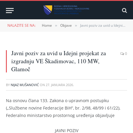
NALAZITE SE NA:
Home
Objave
Javni poziv za uvid u Idejni projekat za izgradnju VE Škadimovac, 110 MW, Glamoč
»
»
Javni poziv za uvid u Idejni projekat za
0
izgradnju VE Škadimovac, 110 MW,
Glamoč
BY
NIJAZ MUŠANOVIĆ
ON
27. JANUARA 2026.
Na osnovu člana 133. Zakona o upravnom postupku
(„Službene novine Federacije BiH“, br. 2/98, 48/99 i 61/22),
Federalno ministarstvo prostornog uređenja objavljuje
JAVNI POZIV