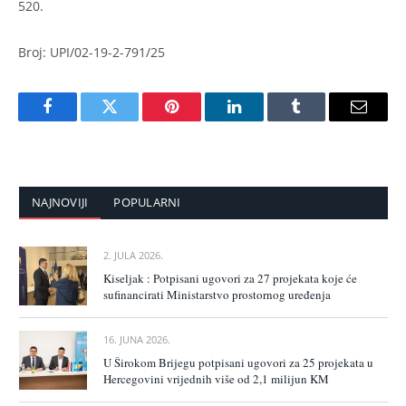
520.
Broj: UPI/02-19-2-791/25
Facebook
Twitter
Pinterest
LinkedIn
Tumblr
Email
NAJNOVIJI
POPULARNI
2. JULA 2026.
Kiseljak : Potpisani ugovori za 27 projekata koje će
sufinancirati Ministarstvo prostornog uređenja
16. JUNA 2026.
U Širokom Brijegu potpisani ugovori za 25 projekata u
Hercegovini vrijednih više od 2,1 milijun KM