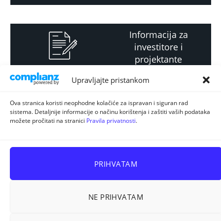
Informacija za
investitore i
projektante
Upravljajte pristankom
Strateški i planski
Ova stranica koristi neophodne kolačiće za ispravan i siguran rad
sistema. Detaljnije informacije o načinu korištenja i zaštiti vaših podataka
dokument
možete pročitati na stranici
Pravila privatnosti
.
PRIHVATAM
NE PRIHVATAM