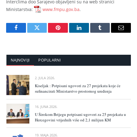
Interclima doo Sarajevo objavljeni su na web stranici
Ministarstva:
www.fmpu.gov.ba
.
Facebook
Twitter
Pinterest
LinkedIn
Tumblr
Email
NAJNOVIJI
POPULARNI
2. JULA 2026.
Kiseljak : Potpisani ugovori za 27 projekata koje će
sufinancirati Ministarstvo prostornog uređenja
16. JUNA 2026.
U Širokom Brijegu potpisani ugovori za 25 projekata u
Hercegovini vrijednih više od 2,1 milijun KM
19. MAJA 2026.