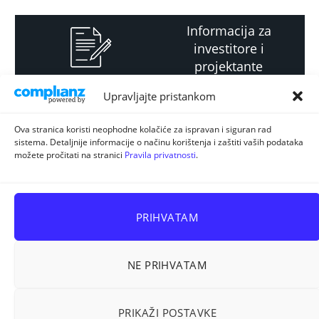
Informacija za
investitore i
projektante
Upravljajte pristankom
Strateški i planski
Ova stranica koristi neophodne kolačiće za ispravan i siguran rad
sistema. Detaljnije informacije o načinu korištenja i zaštiti vaših podataka
dokument
možete pročitati na stranici
Pravila privatnosti
.
PRIHVATAM
NE PRIHVATAM
Sva prava pridržana © 2026
ELUR d.o.o. Kiseljak
.
PRIKAŽI POSTAVKE