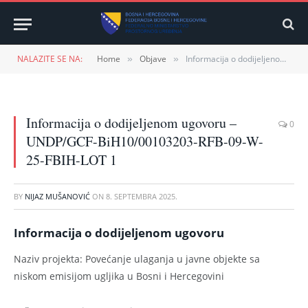
NALAZITE SE NA:
Home
Objave
Informacija o dodijeljenom ugovoru – UNDP/GCF-BiH10/00103203-RFB-09-W-25-FBIH-LOT 1
»
»
Informacija o dodijeljenom ugovoru –
0
UNDP/GCF-BiH10/00103203-RFB-09-W-
25-FBIH-LOT 1
BY
NIJAZ MUŠANOVIĆ
ON
8. SEPTEMBRA 2025.
Informacija o dodijeljenom ugovoru
Naziv projekta: Povećanje ulaganja u javne objekte sa
niskom emisijom ugljika u Bosni i Hercegovini