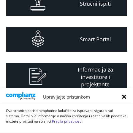
Stručni ispiti
Smart Portal
Informacija za
investitore i
projektante
Upravljajte pristankom
Strateški i planski
Ova stranica koristi neophodne kolačiće za ispravan i siguran rad
sistema. Detaljnije informacije o načinu korištenja i zaštiti vaših podataka
dokument
možete pročitati na stranici
Pravila privatnosti
.