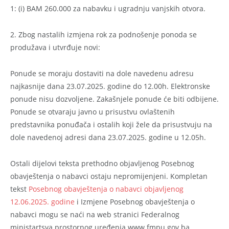
1: (i) BAM 260.000 za nabavku i ugradnju vanjskih otvora.
2. Zbog nastalih izmjena rok za podnošenje ponoda se
produžava i utvrđuje novi:
Ponude se moraju dostaviti na dole navedenu adresu
najkasnije dana 23.07.2025. godine do 12.00h. Elektronske
ponude nisu dozvoljene. Zakašnjele ponude će biti odbijene.
Ponude se otvaraju javno u prisustvu ovlaštenih
predstavnika ponuđača i ostalih koji žele da prisustvuju na
dole navedenoj adresi dana 23.07.2025. godine u 12.05h.
Ostali dijelovi teksta prethodno objavljenog Posebnog
obavještenja o nabavci ostaju nepromijenjeni. Kompletan
tekst
Posebnog obavještenja o nabavci objavljenog
12.06.2025. godine
i Izmjene Posebnog obavještenja o
nabavci mogu se naći na web stranici Federalnog
ministartsva prostornog uređenja www.fmpu.gov.ba