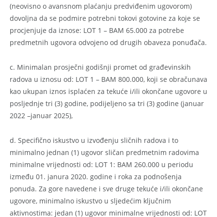
(neovisno o avansnom plaćanju predviđenim ugovorom)
dovoljna da se podmire potrebni tokovi gotovine za koje se
procjenjuje da iznose: LOT 1 – BAM 65.000 za potrebe
predmetnih ugovora odvojeno od drugih obaveza ponuđača.
c. Minimalan prosječni godišnji promet od građevinskih
radova u iznosu od: LOT 1 – BAM 800.000, koji se obračunava
kao ukupan iznos isplaćen za tekuće i/ili okončane ugovore u
posljednje tri (3) godine, podijeljeno sa tri (3) godine (januar
2022 –januar 2025),
d. Specifično iskustvo u izvođenju sličnih radova i to
minimalno jednan (1) ugovor sličan predmetnim radovima
minimalne vrijednosti od: LOT 1: BAM 260.000 u periodu
između 01. janura 2020. godine i roka za podnošenja
ponuda. Za gore navedene i sve druge tekuće i/ili okončane
ugovore, minimalno iskustvo u sljedećim ključnim
aktivnostima: jedan (1) ugovor minimalne vrijednosti od: LOT