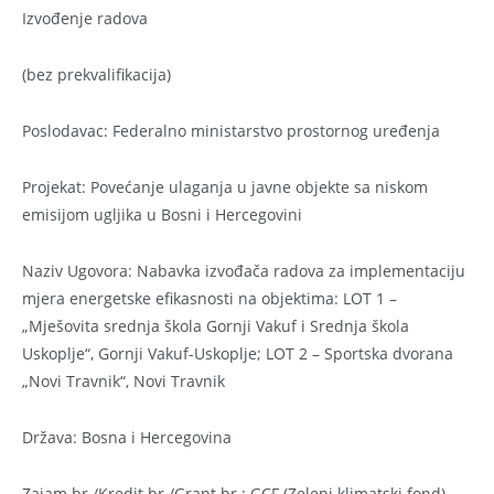
Izvođenje radova
(bez prekvalifikacija)
Poslodavac: Federalno ministarstvo prostornog uređenja
Projekat: Povećanje ulaganja u javne objekte sa niskom
emisijom ugljika u Bosni i Hercegovini
Naziv Ugovora: Nabavka izvođača radova za implementaciju
mjera energetske efikasnosti na objektima: LOT 1 –
„Mješovita srednja škola Gornji Vakuf i Srednja škola
Uskoplje“, Gornji Vakuf-Uskoplje; LOT 2 – Sportska dvorana
„Novi Travnik“, Novi Travnik
Država: Bosna i Hercegovina
Zajam br./Kredit br./Grant br.: GCF (Zeleni klimatski fond)