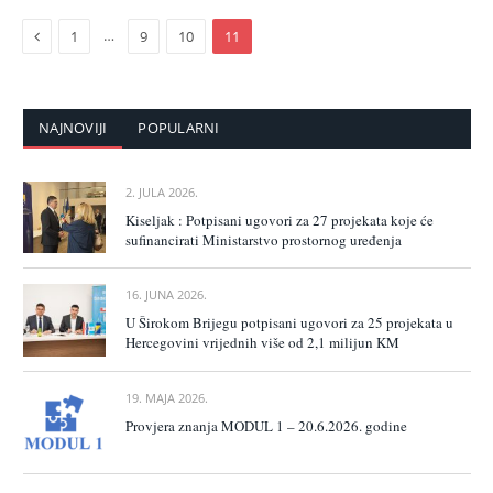
Previous
…
1
9
10
11
NAJNOVIJI
POPULARNI
2. JULA 2026.
Kiseljak : Potpisani ugovori za 27 projekata koje će
sufinancirati Ministarstvo prostornog uređenja
16. JUNA 2026.
U Širokom Brijegu potpisani ugovori za 25 projekata u
Hercegovini vrijednih više od 2,1 milijun KM
19. MAJA 2026.
Provjera znanja MODUL 1 – 20.6.2026. godine