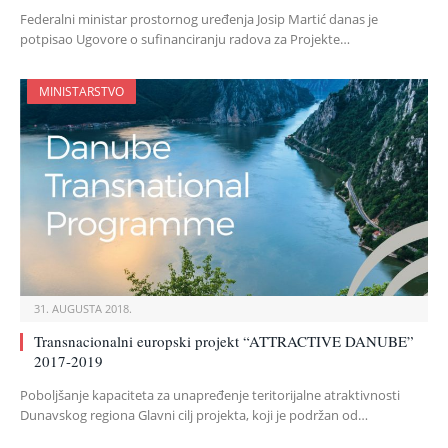
Federalni ministar prostornog uređenja Josip Martić danas je
potpisao Ugovore o sufinanciranju radova za Projekte…
MINISTARSTVO
31. AUGUSTA 2018.
Transnacionalni europski projekt “ATTRACTIVE DANUBE”
2017-2019
Poboljšanje kapaciteta za unapređenje teritorijalne atraktivnosti
Dunavskog regiona Glavni cilj projekta, koji je podržan od…