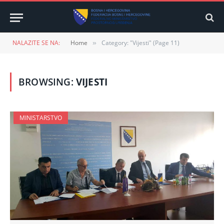
NALAZITE SE NA:
Home
Category: "Vijesti" (Page 11)
»
BROWSING:
VIJESTI
MINISTARSTVO